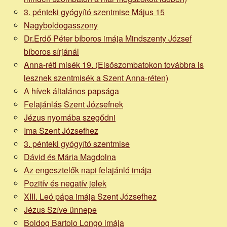
3. pénteki gyógyító szentmise Május 15
Nagyboldogasszony
Dr.Erdő Péter bíboros imája Mindszenty József
bíboros sírjánál
Anna-réti misék 19. (Elsőszombatokon továbbra is
lesznek szentmisék a Szent Anna-réten)
A hívek általános papsága
Felajánlás Szent Józsefnek
Jézus nyomába szegődni
Ima Szent Józsefhez
3. pénteki gyógyító szentmise
Dávid és Mária Magdolna
Az engesztelők napi felajánló imája
Pozitív és negatív jelek
XIII. Leó pápa imája Szent Józsefhez
Jézus Szíve ünnepe
Boldog Bartolo Longo imája