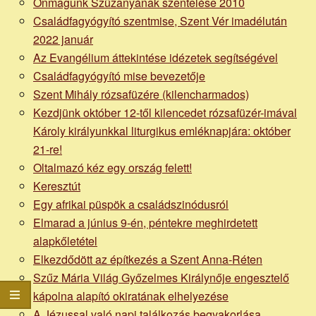
Önmagunk Szűzanyának szentelése 2010
Családfagyógyító szentmise, Szent Vér imadélután
2022 január
Az Evangélium áttekintése idézetek segítségével
Családfagyógyító mise bevezetője
Szent Mihály rózsafüzére (kilencharmados)
Kezdjünk október 12-től kilencedet rózsafüzér-imával
Károly királyunkkal liturgikus emléknapjára: október
21-re!
Oltalmazó kéz egy ország felett!
Keresztút
Egy afrikai püspök a családszinódusról
Elmarad a június 9-én, péntekre meghirdetett
alapkőletétel
Elkezdődött az építkezés a Szent Anna-Réten
Szűz Mária Világ Győzelmes Királynője engesztelő
kápolna alapító okiratának elhelyezése
A Jézussal való napi találkozás begyakorlása