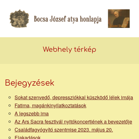
Skip
to
content
Bocsa
Secondary
Navigation
Webhely térkép
József
Menu
Bejegyzések
piarista
Sokat szenvedő, depressziókkal küszködő lélek imája
Fatima, magánkinyilatkoztatások
atya
A legszebb ima
Az Ars Sacra fesztivál nyitókoncertjének a bevezetője
Családfagyógyító szentmise 2023. május 20.
Elakadások