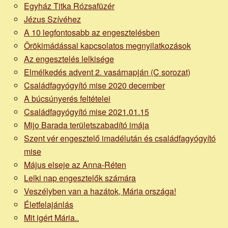
Egyház Titka Rózsafüzér
Jézus Szívéhez
A 10 legfontosabb az engesztelésben
Örökimádással kapcsolatos megnyilatkozások
Az engesztelés lelkisége
Elmélkedés advent 2. vasárnapján (C sorozat)
Családfagyógyító mise 2020 december
A búcsúnyerés feltételei
Családfagyógyító mise 2021.01.15
Mijo Barada területszabadító imája
Szent vér engesztelő imadélután és családfagyógyító
mise
Május elseje az Anna-Réten
Lelki nap engesztelők számára
Veszélyben van a hazátok, Mária országa!
Életfelajánlás
Mit igért Mária..