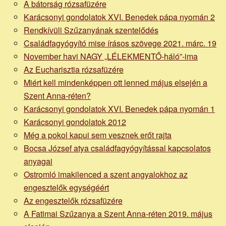
A bátorság rózsafüzére
Karácsonyi gondolatok XVI. Benedek pápa nyomán 2
Rendkívüli Szűzanyának szentelődés
Családfagyógyító mise írásos szövege 2021. márc. 19
November havi NAGY „LÉLEKMENTŐ-háló”-ima
Az Eucharisztia rózsafüzére
Miért kell mindenképpen ott lenned május elsején a
Szent Anna-réten?
Karácsonyi gondolatok XVI. Benedek pápa nyomán 1
Karácsonyi gondolatok 2012
Még a pokol kapui sem vesznek erőt rajta
Bocsa József atya családfagyógyítással kapcsolatos
anyagai
Ostromló imakilenced a szent angyalokhoz az
engesztelők egységéért
Az engesztelők rózsafüzére
A Fatimai Szűzanya a Szent Anna-réten 2019. május