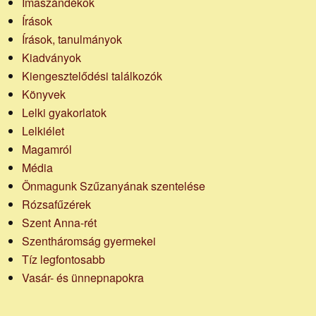
Imaszándékok
Írások
Írások, tanulmányok
Kiadványok
Kiengesztelődési találkozók
Könyvek
Lelki gyakorlatok
Lelkiélet
Magamról
Média
Önmagunk Szűzanyának szentelése
Rózsafűzérek
Szent Anna-rét
Szentháromság gyermekei
Tíz legfontosabb
Vasár- és ünnepnapokra