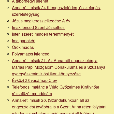
A táborhegyi jelenet
Anna-réti misék 24 Kiengesztelődés, összefogás,
szeretetegység
Jézus megkeresztelkedése A év
Imakilenced Szent Józsefhez
Isten szereti minden teremtményét
Ima papokért
Örökimádás
Folyamatos kilenced
Anna-réti misék 21. Az Anna-réti engesztelés, a
Máriás Papi Mozgalom Cönákuluma és a Szűzanya
gyergyószentmiklósi ikon-könnyezése
Évközi 23 vasárnap C év
Telefonos imalánc a Világ Győzelmes Királynője
rózsafüzér mondására
Anna-réti misék 20. (Szándékunkban áll az
engesztelést továbbra is a Szent Anna réten folytatni
minden szombaton a már megszokott időben)