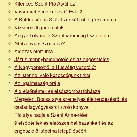
Kilenced Szent Pió Atyához
Vasárnapi elmélkedés C Évk. 2
A Boldogságos Szűz tizenkét csillagú koronája
Vízkereszti gondolatok
Angyali olvasó a Szentháromság tiszteletére
Ninive vagy Szodoma?
Áldozás előtti ima
Jézus mennybemenetele és az engesztelés
A Nagypéntektől a Húsvétig vezető út
Az Istennel való közösségünk titkai
Az irgalmasság órája
A 9 elsőpéntek és elsőszombat fohásza
Megjelent Bocsa atya személyes életrendezésről és
családfagyógyításról szóló könyve
Pio atya napja a Szent Anna-réten
9 elsőpéntek és elsőszombat hazánkért és az
engesztelő kápolna felépüléséért