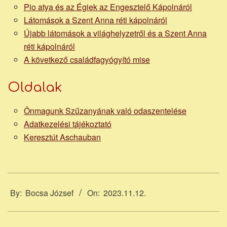
Pio atya és az Égiek az Engesztelő Kápolnáról
Látomások a Szent Anna réti kápolnáról
Újabb látomások a világhelyzetről és a Szent Anna
réti kápolnáról
A következő családfagyógyító mise
Oldalak
Önmagunk Szűzanyának való odaszentelése
Adatkezelési tájékoztató
Keresztút Aschauban
2023-
11-
By:
Bocsa József
On:
2023.11.12.
12