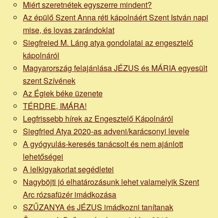
Miért szeretnétek egyszerre mindent?
Az épülő Szent Anna réti kápolnáért Szent István napi
mise, és lovas zarándoklat
Siegfreied M. Láng atya gondolatai az engesztelő
kápolnáról
Magyarország felajánlása JÉZUS és MÁRIA egyesült
szent Szívének
Az Égiek béke üzenete
TÉRDRE, IMÁRA!
Legfrissebb hírek az Engesztelő Kápolnáról
Siegfried Atya 2020-as adveni/karácsonyi levele
A gyógyulás-keresés tanácsolt és nem ajánlott
lehetőségei
A lelkigyakorlat segédletei
Nagyböjti jó elhatározásunk lehet valamelyik Szent
Arc rózsafüzér imádkozása
SZŰZANYA és JÉZUS imádkozni tanítanak