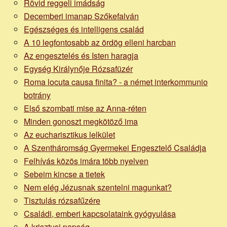
Rövid reggeli imádság
Decemberi imanap Szőkefalván
Egészséges és intelligens család
A 10 legfontosabb az ördög elleni harcban
Az engesztelés és Isten haragja
Egység Királynője Rózsafüzér
Roma locuta causa finita? - a német interkommunio
botrány
Első szombati mise az Anna-réten
Minden gonoszt megkötöző ima
Az eucharisztikus lelkület
A Szentháromság Gyermekei Engesztelő Családja
Felhívás közös imára több nyelven
Sebeim kincse a tietek
Nem elég Jézusnak szentelni magunkat?
Tisztulás rózsafűzére
Családi, emberi kapcsolataink gyógyulása
A krisztusi papság