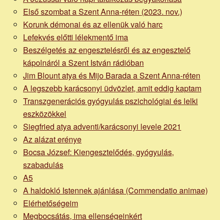
Első szombat a Szent Anna-réten (2023. nov.)
Korunk démonai és az ellenük való harc
Lefekvés előtti lélekmentő ima
Beszélgetés az engesztelésről és az engesztelő
kápolnáról a Szent István rádióban
Jim Blount atya és Mijo Barada a Szent Anna-réten
A legszebb karácsonyi üdvözlet, amit eddig kaptam
Transzgenerációs gyógyulás pszichológiai és lelki
eszközökkel
Siegfried atya adventi/karácsonyi levele 2021
Az alázat erénye
Bocsa József: Kiengesztelődés, gyógyulás,
szabadulás
A5
A haldokló Istennek ajánlása (Commendatio animae)
Elérhetőségeim
Megbocsátás, ima ellenségeinkért