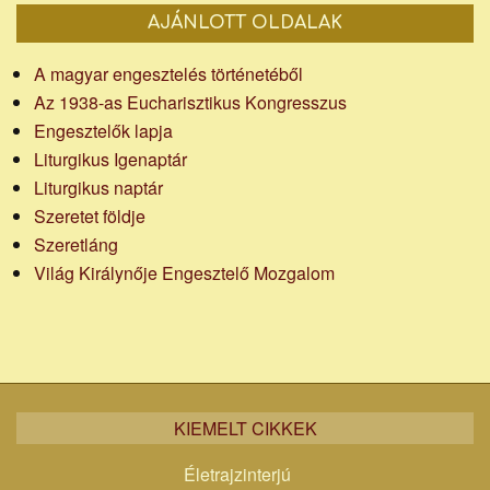
AJÁNLOTT OLDALAK
A magyar engesztelés történetéből
Az 1938-as Eucharisztikus Kongresszus
Engesztelők lapja
Liturgikus Igenaptár
Liturgikus naptár
Szeretet földje
Szeretláng
Világ Királynője Engesztelő Mozgalom
KIEMELT CIKKEK
Életrajzinterjú