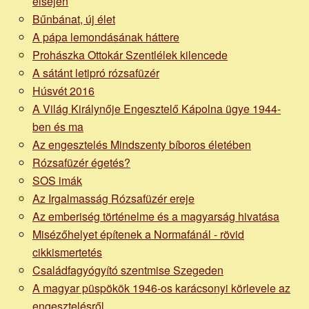
elsején
Bűnbánat, új élet
A pápa lemondásának háttere
Prohászka Ottokár Szentlélek kilencede
A sátánt letipró rózsafüzér
Húsvét 2016
A Világ Királynője Engesztelő Kápolna ügye 1944-
ben és ma
Az engesztelés Mindszenty bíboros életében
Rózsafüzér égetés?
SOS imák
Az Irgalmasság Rózsafüzér ereje
Az emberiség történelme és a magyarság hivatása
Misézőhelyet építenek a Normafánál - rövid
cikkismertetés
Családfagyógyító szentmise Szegeden
A magyar püspökök 1946-os karácsonyi körlevele az
engesztelésről