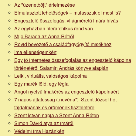
Az "üzenetböjt" értelmezése
Elmulasztott lehetőségek – mulasszuk el most is?
Engesztelő összefogás, világméretű imára hívás
Az egyházban hierarchikus rend van
Mijo Barada az Anna-Rétről
Rövid bevezető a családfagyógyító misékhez
Ima ellenségeinkért
Egy jó internetes összefoglalás az engesztelő kápolna
történetéről Salamin András könyve alapján
Lelki, virtuális, valóságos kápolna
Egy marék föld, egy tégla
Angol nyelvű imakérés az engesztelő kápolnáért
7 napos ájtatosság („novéna") Szent József hét
fájdalmának és örömének tiszteletére
Szent István napja a Szent Anna-Réten
Simon Dávid atya az imáról
Védelmi ima Hazánkért