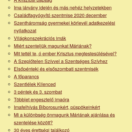
Ima járvány idején és más nehéz helyzetekben
Családfagyógyító szentmise 2020 december
Szentháromság gyermekei körlevél adatkezelési
nyilatkozat
Világkonszekrációs imák
Miért szenteljük magunkat Máriának?
Mit tettél te, ó ember Krisztus megtestesülésével?
A Szeplőtelen Szívvel a Szentséges Szívhez
Elsőpénteki és elsőszombati szentmisék
A főparancs
Szentlélek Kilenced
3 péntek és 3. szombat
Többlet engesztelő imaóra
Imafelhívás Bíborosunkért, püspökeinkért
Mi a különbség önmagunk Máriának ajánlása és
szentelése között?
30 éves érettségi találkozó