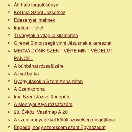
Átírható forgatókönyv
Két ima Szent Józsefhez
Édesanyai intelmek
Irgalom - ítélet
Ti vagytok a világ lelkiismerete
Cirenei Simon segít vinni Jézusnak a keresztet
MEGVÁLTÓNK SZENT VÉRE MINT VÉDELMI
PÁNCÉL
A bűnbánat rózsafüzére
A mai bárka
Gyógyulások a Szent Anna-réten
A Szentkorona
Ima Szent József ünnepén
A Mennyei Atya rózsafüzére
28. Évközi Vasárnap A 28
A szent angyalokkal kötött szövetség megújítása
Engedd, hogy szeressem szent Egyházadat