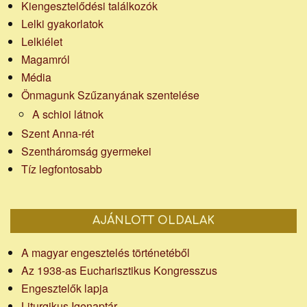
Kiengesztelődési találkozók
Lelki gyakorlatok
Lelkiélet
Magamról
Média
Önmagunk Szűzanyának szentelése
A schioi látnok
Szent Anna-rét
Szentháromság gyermekei
Tíz legfontosabb
AJÁNLOTT OLDALAK
A magyar engesztelés történetéből
Az 1938-as Eucharisztikus Kongresszus
Engesztelők lapja
Liturgikus Igenaptár