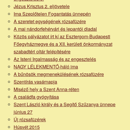
Jézus Krisztus 2. eljövetele
Ima Szeplőtelen Fogantatás ünnepén
A szeretet egységének rózsafüzére
A mai nándorfehérvári és lepantói diadal
Közös pályázatot írt kí az Esztergom-Budapesti
Főegyházmegye és a XII. kerületi önkormányzat
szabadtéri oltár felépítésére
Az Isteni Irgalmasság és az engesztelés
NAGY LÉLEKMENTŐ-háló ima
A bűnösök megmenekülésének rózsafüzére
Szentírás vasárnapja
Miséző hely a Szent Anna-réten
A családfa gyógyítása
Szent László király és a Segítő Szűzanya ünnepe
június 27
Új rózsafüzérek
Húsvét 2015