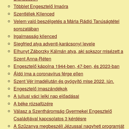
honlapja
Többlet Engesztelő Imaóra
Szentlélek Kilenced
Velem való beszélgetés a Mária Rádió Tanúságtétel
sorozatában
Irgalmasság kilenced
Siegfried atya adventi-karácsonyi levele
Elhunyt Záborzky Kálmán atya, aki sokszor misézett a
Szent Anna-Réten
Engesztelő kápolna 1944-ben, 47-ben, és 2023-ban
Áldó ima a coronavírus férge ellen
Szent Vér imadélután és gyógyító mise 2022. jún.
Engesztelő imaszándékok
A juliusi váci lelki nap előadásai
A béke rózsafüzére
Válasz a Szentháromság Gyermekei Engesztelő
Családjával kapcsolatos 3 kérdésre
A Szűzanya megbeszéli Jézussal nagyheti programját