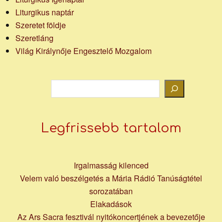
Liturgikus naptár
Szeretet földje
Szeretláng
Világ Királynője Engesztelő Mozgalom
Keresés
Legfrissebb tartalom
Irgalmasság kilenced
Velem való beszélgetés a Mária Rádió Tanúságtétel
sorozatában
Elakadások
Az Ars Sacra fesztivál nyitókoncertjének a bevezetője