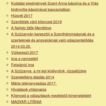
Kutatási eredmények Szent Anna kápolna és a Viág
királynője kápolnával kapcsolatban
Húsvét 2017
Szentlélek váró kilenced 2019
A Nehéz Idők Mentőöve
A Szűzanyán keresztül a Szentháromságnak és a
szenteknek és angyaloknak való odaszentelődés
2014.03.25.
Vízkereszt 2017
Ima a nemzetért
Felajánló ima
A Szűzanya, a mi égi királynőnk, rózsafűzére
Szeretetláng átadás 2014
Mária istenanyasága 2017.
Hivatások világnapja
Kilenced a választások megfelelő kimeneteléért
MAGYAR LITÁNIA