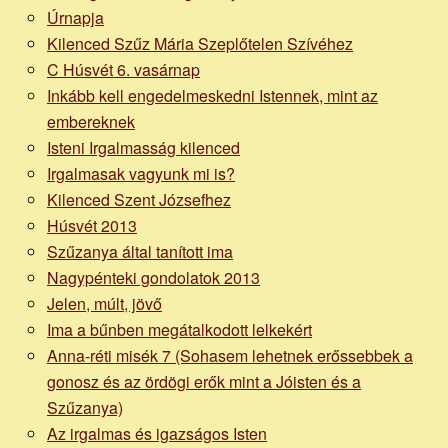
Úrnapja
Kilenced Szűz Mária Szeplőtelen Szívéhez
C Húsvét 6. vasárnap
Inkább kell engedelmeskedni Istennek, mint az
embereknek
Isteni Irgalmasság kilenced
Irgalmasak vagyunk mi is?
Kilenced Szent Józsefhez
Húsvét 2013
Szűzanya által tanított ima
Nagypénteki gondolatok 2013
Jelen, múlt, jövő
Ima a bűnben megátalkodott lelkekért
Anna-réti misék 7 (Sohasem lehetnek erőssebbek a
gonosz és az ördögi erők mint a Jóisten és a
Szűzanya)
Az irgalmas és igazságos Isten