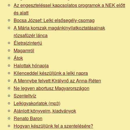
Az engeszteléssel kapcsolatos programok a NEK előtt
és alatt
Bocsa József: Lelki elsősegély-csomag
A Mária korszak magánkinyilatkoztatásainak
rózsafüzér lánca
Életrajzinterjú
Magamról
Átok
Halottak hónapja
Kilenceddel készüljünk a lelki napra
A Mennybe felvett Királynő az Anna-Réten
Ne legyen abortusz Magyarországon
Szenteltvíz
Lelkigyakorlatok (mp3)
Ajánlott könyveim, kiadványok
Renato Baron
Hogyan készüljünk fel a szentelésére?