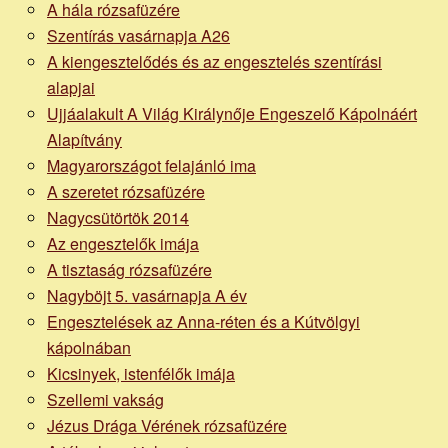
A hála rózsafüzére
Szentírás vasárnapja A26
A kiengesztelődés és az engesztelés szentírási
alapjai
Ujjáalakult A Világ Királynője Engeszelő Kápolnáért
Alapítvány
Magyarországot felajánló ima
A szeretet rózsafüzére
Nagycsütörtök 2014
Az engesztelők imája
A tisztaság rózsafüzére
Nagyböjt 5. vasárnapja A év
Engesztelések az Anna-réten és a Kútvölgyi
kápolnában
Kicsinyek, istenfélők imája
Szellemi vakság
Jézus Drága Vérének rózsafüzére