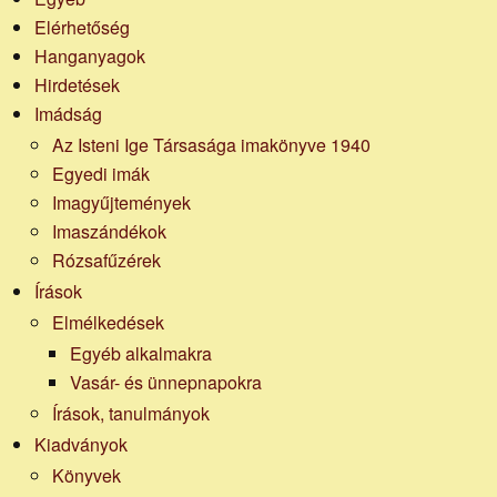
Elérhetőség
Hanganyagok
Hirdetések
Imádság
Az Isteni Ige Társasága imakönyve 1940
Egyedi imák
Imagyűjtemények
Imaszándékok
Rózsafűzérek
Írások
Elmélkedések
Egyéb alkalmakra
Vasár- és ünnepnapokra
Írások, tanulmányok
Kiadványok
Könyvek