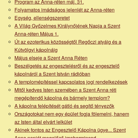
Program az Anna-réten máj. 31.
Folyamatos imádságos jelenlét az Anna-réten
Egység, ellenségszeretet
A Világ Győzelmes Királynőjének Napja a Szent
Anna-réten Május 1.
Út az ezoterikus közösségtől Regőczi atyáig és a
Kútvölgyi kápolnáig
Május elseje a Szent Anna Réten
Beszélgetés az engesztelésről és az engesztelő
kápolnáról a Szent István rádióban
A templomépítéssel kapcsolatos jogi rendelkezések
Mitől kedves Isten szemében a Szent Anna réti
megépítendő kápolna és bármely templom?
A kápolna felépítését gátló és segítő tényezők
Országotokat nem egy épület fogja fölemelni, hanem
az Isten által elvárt lelkület
Akinek fontos az Engesztelő Kápolna ügye... Szent
Anna napját megelőző imaharmincad