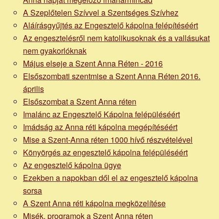
A Szeplőtelen Szívvel a Szentséges Szívhez
Aláírásgyűjtés az Engesztelő kápolna felépítéséért
Az engesztelésről nem katolikusoknak és a vallásukat
nem gyakorlóknak
Május elseje a Szent Anna Réten - 2016
Elsőszombati szentmise a Szent Anna Réten 2016.
április
Elsőszombat a Szent Anna réten
Imalánc az Engesztelő Kápolna felépüléséért
Imádság az Anna réti kápolna megépítéséért
Mise a Szent-Anna réten 1000 hívő részvételével
Könyörgés az engesztelő kápolna felépüléséért
Az engesztelő kápolna ügye
Ezekben a napokban dől el az engesztelő kápolna
sorsa
A Szent Anna réti kápolna megközelítése
Misék, programok a Szent Anna réten