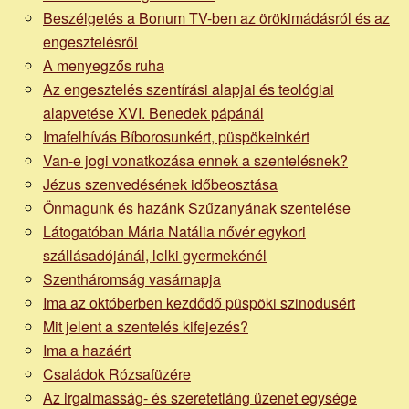
Beszélgetés a Bonum TV-ben az örökimádásról és az
engesztelésről
A menyegzős ruha
Az engesztelés szentírási alapjai és teológiai
alapvetése XVI. Benedek pápánál
Imafelhívás Bíborosunkért, püspökeinkért
Van-e jogi vonatkozása ennek a szentelésnek?
Jézus szenvedésének időbeosztása
Önmagunk és hazánk Szűzanyának szentelése
Látogatóban Mária Natália nővér egykori
szállásadójánál, lelki gyermekénél
Szentháromság vasárnapja
Ima az októberben kezdődő püspöki szinodusért
Mit jelent a szentelés kifejezés?
Ima a hazáért
Családok Rózsafüzére
Az irgalmasság- és szeretetláng üzenet egysége