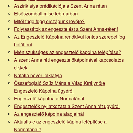
Asztrik atya prédikációja a Szent Anna réten
Elsőszombati mise februárban
Mitől függ függ országunk jövője?
Folytassátok az engesztelést a Szent Anna-réten!
Az Engesztelő Kápolna rendkívül fontos szerepet fog
betölteni
Miért szükséges az engesztelő kápolna felépítése?
A szent Anna réti engesztelőkápolnával kapcsolatos
cikkek
Natália nővér lelkiatyja
Összefoglaló Szűz Mária a Világ Királynője
Engesztelő Kápolna ügyéről
Engeszelő kápolna a Normafánál
Engesztelők nyilatkozata a Szent Anna rét ügyéről
Az engesztelő kápolna alapjainál
Aktuális-e az engesztelő káplna felépítése a
Normafánál?