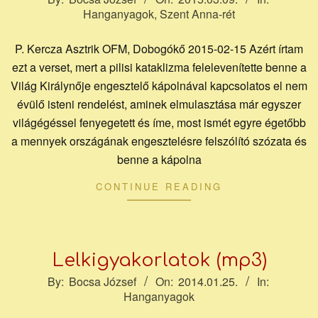
Hanganyagok
,
Szent Anna-rét
03-
09
P. Kercza Asztrik OFM, Dobogókő 2015-02-15 Azért írtam
ezt a verset, mert a pilisi kataklizma felelevenítette benne a
Világ Királynője engesztelő kápolnával kapcsolatos el nem
évülő isteni rendelést, aminek elmulasztása már egyszer
világégéssel fenyegetett és íme, most ismét egyre égetőbb
a mennyek országának engesztelésre felszólító szózata és
benne a kápolna
CONTINUE READING
Lelkigyakorlatok (mp3)
2014-
By:
Bocsa József
On:
2014.01.25.
In:
Hanganyagok
01-
25