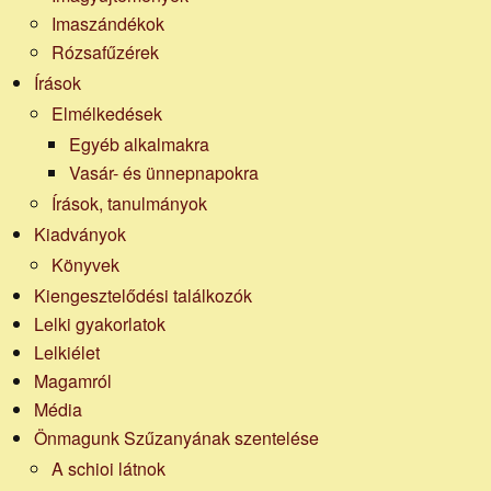
Imaszándékok
Rózsafűzérek
Írások
Elmélkedések
Egyéb alkalmakra
Vasár- és ünnepnapokra
Írások, tanulmányok
Kiadványok
Könyvek
Kiengesztelődési találkozók
Lelki gyakorlatok
Lelkiélet
Magamról
Média
Önmagunk Szűzanyának szentelése
A schioi látnok