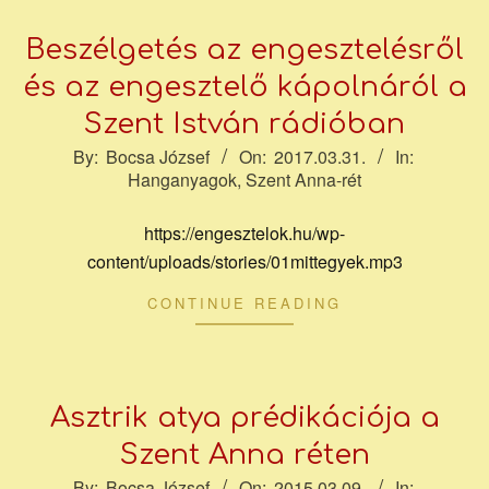
Beszélgetés az engesztelésről
és az engesztelő kápolnáról a
Szent István rádióban
2017-
By:
Bocsa József
On:
2017.03.31.
In:
Hanganyagok
,
Szent Anna-rét
03-
31
https://engesztelok.hu/wp-
content/uploads/stories/01mittegyek.mp3
CONTINUE READING
Asztrik atya prédikációja a
Szent Anna réten
2015-
By:
Bocsa József
On:
2015.03.09.
In: