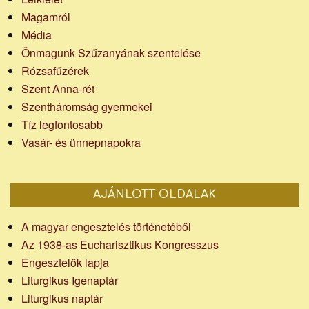
Magamról
Média
Önmagunk Szűzanyának szentelése
Rózsafűzérek
Szent Anna-rét
Szentháromság gyermekei
Tíz legfontosabb
Vasár- és ünnepnapokra
AJÁNLOTT OLDALAK
A magyar engesztelés történetéből
Az 1938-as Eucharisztikus Kongresszus
Engesztelők lapja
Liturgikus Igenaptár
Liturgikus naptár