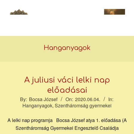
Skip
to
content
Bocsa
Secondary
Navigation
Hanganyagok
József
Menu
A juliusi váci lelki nap
piarista
előadásai
2020-
By:
Bocsa József
On:
2020.06.04.
In:
atya
Hanganyagok
,
Szentháromság gyermekei
06-
04
A lelki nap programja Bocsa József atya 1. előadása (A
Szentháromság Gyermekei Engesztelő Családja