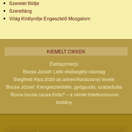
Szeretet földje
Szeretláng
Világ Királynője Engesztelő Mozgalom
KIEMELT CIKKEK
Életrajzinterjú
Bocsa József: Lelki elsősegély-csomag
Siegfried Atya 2020-as adveni/karácsonyi levele
Bocsa József: Kiengesztelődés, gyógyulás, szabadulás
Roma locuta causa finita? – a német interkommunio
botrány