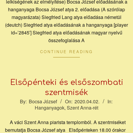
honlapja
lelkiségének az elmélyítése) Bocsa József előadásának a
hanganyaga Bocsa József atya 2. előadása (A szórólap
magyarázata) Siegfried Lang atya előadása németül
(deutch) Siegfried atya előadásának a hanganyaga [player
id=’2845′] Siegfried atya előadásának magyar nyelvű
összefoglalása A
CONTINUE READING
Elsőpénteki és elsőszombati
szentmisék
2020-
By:
Bocsa József
On:
2020.04.02.
In:
Hanganyagok
,
Szent Anna-rét
04-
02
A váci Szent Anna piarista templomból. A szentmiséket
bemutatja Bocsa József atya Elsőpénteken 18.00 órakor