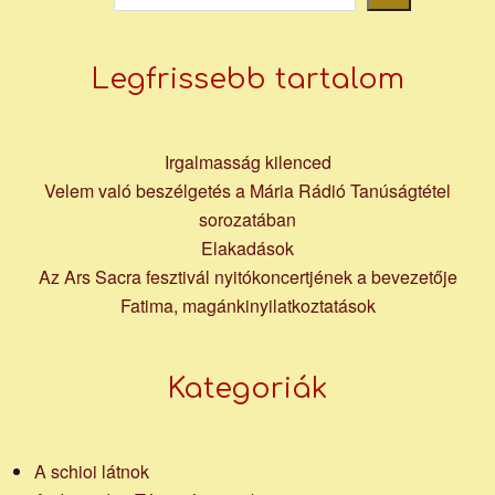
Legfrissebb tartalom
Irgalmasság kilenced
Velem való beszélgetés a Mária Rádió Tanúságtétel
sorozatában
Elakadások
Az Ars Sacra fesztivál nyitókoncertjének a bevezetője
Fatima, magánkinyilatkoztatások
Kategoriák
A schioi látnok