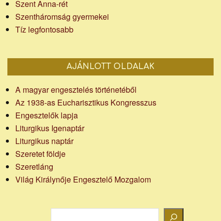
Szent Anna-rét
Szentháromság gyermekei
Tíz legfontosabb
AJÁNLOTT OLDALAK
A magyar engesztelés történetéből
Az 1938-as Eucharisztikus Kongresszus
Engesztelők lapja
Liturgikus Igenaptár
Liturgikus naptár
Szeretet földje
Szeretláng
Világ Királynője Engesztelő Mozgalom
Keresés