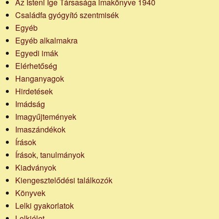
Az Isteni Ige Társasága imakönyve 1940
Családfa gyógyító szentmisék
Egyéb
Egyéb alkalmakra
Egyedi imák
Elérhetőség
Hanganyagok
Hirdetések
Imádság
Imagyűjtemények
Imaszándékok
Írások
Írások, tanulmányok
Kiadványok
Kiengesztelődési találkozók
Könyvek
Lelki gyakorlatok
Lelkiélet