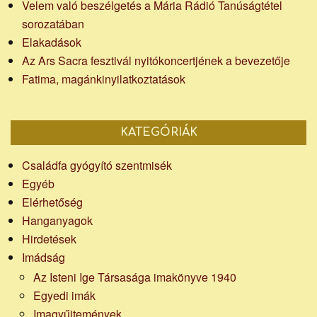
Velem való beszélgetés a Mária Rádió Tanúságtétel
sorozatában
Elakadások
Az Ars Sacra fesztivál nyitókoncertjének a bevezetője
Fatima, magánkinyilatkoztatások
KATEGÓRIÁK
Családfa gyógyító szentmisék
Egyéb
Elérhetőség
Hanganyagok
Hirdetések
Imádság
Az Isteni Ige Társasága imakönyve 1940
Egyedi imák
Imagyűjtemények