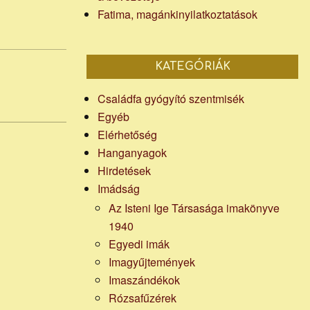
Fatima, magánkinyilatkoztatások
KATEGÓRIÁK
Családfa gyógyító szentmisék
Egyéb
Elérhetőség
Hanganyagok
Hirdetések
Imádság
Az Isteni Ige Társasága imakönyve
1940
Egyedi imák
Imagyűjtemények
Imaszándékok
Rózsafűzérek