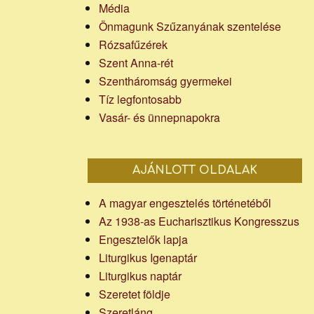
Média
Önmagunk Szűzanyának szentelése
Rózsafűzérek
Szent Anna-rét
Szentháromság gyermekei
Tíz legfontosabb
Vasár- és ünnepnapokra
AJÁNLOTT OLDALAK
A magyar engesztelés történetéből
Az 1938-as Eucharisztikus Kongresszus
Engesztelők lapja
Liturgikus Igenaptár
Liturgikus naptár
Szeretet földje
Szeretláng