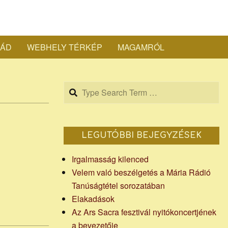
a
LÁD
WEBHELY TÉRKÉP
MAGAMRÓL
ef
Search
sta
LEGUTÓBBI BEJEGYZÉSEK
Irgalmasság kilenced
Velem való beszélgetés a Mária Rádió
Tanúságtétel sorozatában
apja
Elakadások
Az Ars Sacra fesztivál nyitókoncertjének
a bevezetője