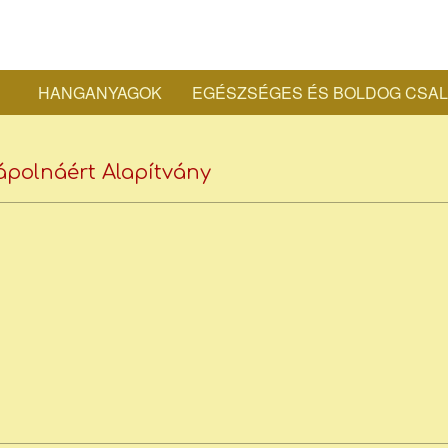
Bocs
HANGANYAGOK
EGÉSZSÉGES ÉS BOLDOG CSA
Secondary
Józs
Navigation
Menu
Kápolnáért Alapítvány
piari
atya
honl