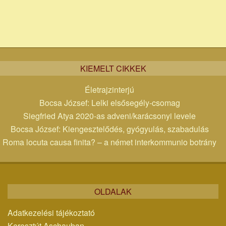
KIEMELT CIKKEK
Életrajzinterjú
Bocsa József: Lelki elsősegély-csomag
Siegfried Atya 2020-as adveni/karácsonyi levele
Bocsa József: Kiengesztelődés, gyógyulás, szabadulás
Roma locuta causa finita? – a német interkommunio botrány
OLDALAK
Adatkezelési tájékoztató
Keresztút Aschauban