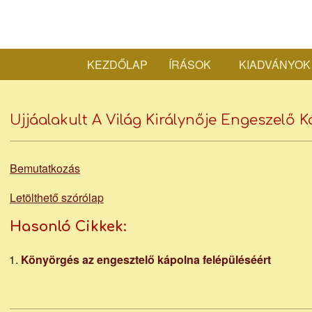
Skip
to
content
KEZDŐLAP
ÍRÁSOK
KIADVÁNYOK
Ujjáalakult A Világ Királynője Engeszelő 
Bemutatkozás
Letölthető szórólap
Hasonló Cikkek:
Könyörgés az engesztelő kápolna felépüléséért