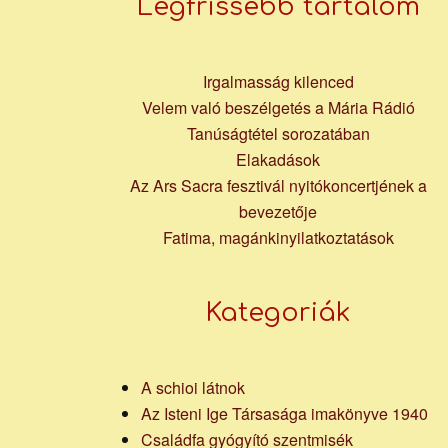
Legfrissebb tartalom
Irgalmasság kilenced
Velem való beszélgetés a Mária Rádió
Tanúságtétel sorozatában
Elakadások
Az Ars Sacra fesztivál nyitókoncertjének a
bevezetője
Fatima, magánkinyilatkoztatások
Kategoriák
A schioi látnok
Az Isteni Ige Társasága imakönyve 1940
Családfa gyógyító szentmisék