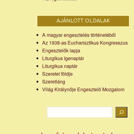
AJÁNLOTT OLDALAK
A magyar engesztelés történetéből
Az 1938-as Eucharisztikus Kongresszus
Engesztelők lapja
Liturgikus Igenaptár
Liturgikus naptár
Szeretet földje
Szeretláng
Világ Királynője Engesztelő Mozgalom
Keresés