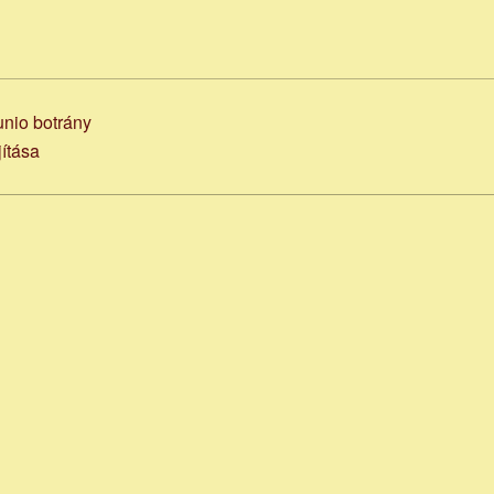
unio botrány
ítása