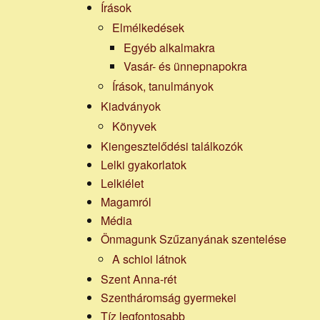
Írások
Elmélkedések
Egyéb alkalmakra
Vasár- és ünnepnapokra
Írások, tanulmányok
Kiadványok
Könyvek
Kiengesztelődési találkozók
Lelki gyakorlatok
Lelkiélet
Magamról
Média
Önmagunk Szűzanyának szentelése
A schioi látnok
Szent Anna-rét
Szentháromság gyermekei
Tíz legfontosabb