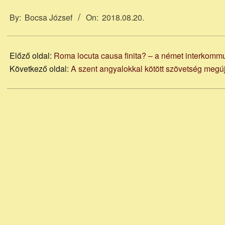
2018-
08-
By:
Bocsa József
On:
2018.08.20.
20
Előző oldal:
Roma locuta causa finita? – a német interkomm
Következő oldal:
A szent angyalokkal kötött szövetség megúj