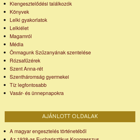
Kiengesztelődési találkozók
Könyvek
Lelki gyakorlatok
Lelkiélet
Magamról
Média
Önmagunk Szűzanyának szentelése
Rózsafűzérek
Szent Anna-rét
Szentháromság gyermekei
Tíz legfontosabb
Vasár- és ünnepnapokra
AJÁNLOTT OLDALAK
A magyar engesztelés történetéből
Az 1938-as Eucharisztikus Kongresszus