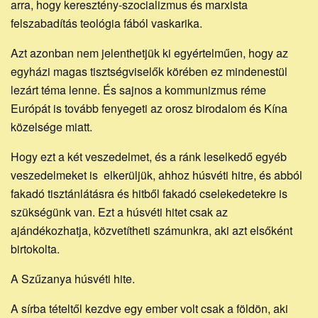
arra, hogy keresztény-szocializmus és marxista
felszabadítás teológia fából vaskarika.
Azt azonban nem jelenthetjük ki egyértelműen, hogy az
egyházi magas tisztségviselők körében ez mindenestül
lezárt téma lenne. És sajnos a kommunizmus réme
Európát is tovább fenyegeti az orosz birodalom és Kína
közelsége miatt.
Hogy ezt a két veszedelmet, és a ránk leselkedő egyéb
veszedelmeket is elkerüljük, ahhoz húsvéti hitre, és abból
fakadó tisztánlátásra és hitből fakadó cselekedetekre is
szükségünk van. Ezt a húsvéti hitet csak az
ajándékozhatja, közvetítheti számunkra, aki azt elsőként
birtokolta.
A Szűzanya húsvéti hite.
A sírba tételtől kezdve egy ember volt csak a földön, aki