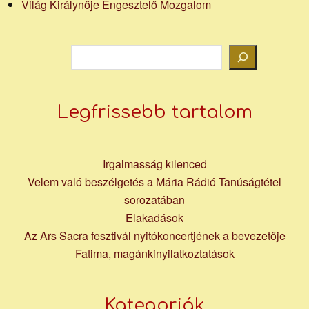
Világ Királynője Engesztelő Mozgalom
Keresés
Legfrissebb tartalom
Irgalmasság kilenced
Velem való beszélgetés a Mária Rádió Tanúságtétel
sorozatában
Elakadások
Az Ars Sacra fesztivál nyitókoncertjének a bevezetője
Fatima, magánkinyilatkoztatások
Kategoriák