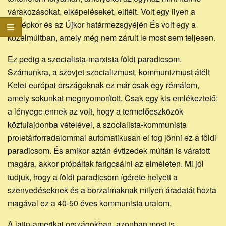
várakozásokat, elképeléseket, elítélt. Volt egy ilyen a
Középkor és az Újkor határmezsgyéjén És volt egy a
közelmúltban, amely még nem zárult le most sem teljesen.
Ez pedig a szocialista-marxista földi paradicsom.
Számunkra, a szovjet szocializmust, kommunizmust átélt
Kelet-európai országoknak ez már csak egy rémálom,
amely sokunkat megnyomorított. Csak egy kis emlékeztető:
a lényege ennek az volt, hogy a termelőeszközök
köztulajdonba vételével, a szocialista-kommunista
proletárforradalommal automatikusan el fog jönni ez a földi
paradicsom. És amikor aztán évtizedek múltán is váratott
magára, akkor próbáltak farigcsálni az elméleten. Mi jól
tudjuk, hogy a földi paradicsom ígérete helyett a
szenvedéseknek és a borzalmaknak milyen áradatát hozta
magával ez a 40-50 éves kommunista uralom.
A latin-amerikai országokban azonban most is