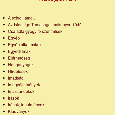
A schioi látnok
Az Isteni Ige Társasága imakönyve 1940
Családfa gyógyító szentmisék
Egyéb
Egyéb alkalmakra
Egyedi imák
Elérhetőség
Hanganyagok
Hirdetések
Imádság
Imagyűjtemények
Imaszándékok
Írások
Írások, tanulmányok
Kiadványok