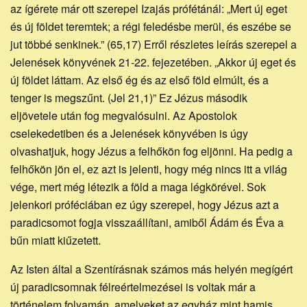
az ígérete már ott szerepel Izajás prófétánál: „Mert új eget
és új földet teremtek; a régi feledésbe merül, és eszébe se
jut többé senkinek.” (65,17) Erről részletes leírás szerepel a
Jelenések könyvének 21-22. fejezetében. „Akkor új eget és
új földet láttam. Az első ég és az első föld elmúlt, és a
tenger is megszűnt. (Jel 21,1)” Ez Jézus második
eljövetele után fog megvalósulni. Az Apostolok
cselekedetiben és a Jelenések könyvében is úgy
olvashatjuk, hogy Jézus a felhőkön fog eljönni. Ha pedig a
felhőkön jön el, ez azt is jelenti, hogy még nincs itt a világ
vége, mert még létezik a föld a maga légkörével. Sok
jelenkori próféciában ez úgy szerepel, hogy Jézus azt a
paradicsomot fogja visszaállítani, amiből Ádám és Éva a
bűn miatt kiűzetett.
Az Isten által a Szentírásnak számos más helyén megígért
új paradicsomnak félreértelmezései is voltak már a
történelem folyamán, amelyeket az egyház mint hamis