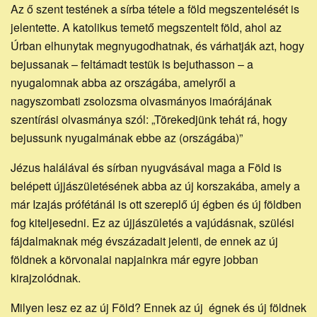
honlapja
Az ő szent testének a sírba tétele a föld megszentelését is
jelentette. A katolikus temető megszentelt föld, ahol az
Úrban elhunytak megnyugodhatnak, és várhatják azt, hogy
bejussanak – feltámadt testük is bejuthasson – a
nyugalomnak abba az országába, amelyről a
nagyszombati zsolozsma olvasmányos imaórájának
szentírási olvasmánya szól: „Törekedjünk tehát rá, hogy
bejussunk nyugalmának ebbe az (országába)”
Jézus halálával és sírban nyugvásával maga a Föld is
belépett újjászületésének abba az új korszakába, amely a
már Izajás prófétánál is ott szereplő új égben és új földben
fog kiteljesedni. Ez az újjászületés a vajúdásnak, szülési
fájdalmaknak még évszázadait jelenti, de ennek az új
földnek a körvonalai napjainkra már egyre jobban
kirajzolódnak.
Milyen lesz ez az új Föld? Ennek az új égnek és új földnek