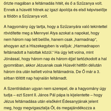
őrizte magában a feltámadás hitét, és ő a Szűzanya volt.
Ennek a húsvéti hitnek az igazi ápolója és első képviselője
a földön a Szűzanya volt.
A hagyomány úgy tartja, hogy a Szűzanyára való tekintettel
rövidítette meg a Mennyei Atya azokat a napokat, hogy
nem három nap lett belőle, hanem csak „harmadnap”,
ahogyan azt a Hiszekegyben is valljuk: „Harmadnapon
feltámadott a halottak közül.” Ha úgy lett volna, mint
Jónással, hogy három nap és három éjjel tartózkodott a hal
gyomrában, akkor Jézusnak csak Húsvét hétfőn délután
három óra után kellett volna feltámadnia. De Ő már a 3.
sírban töltött nap hajnalán feltámadt.
A Szentírásban ugyan nem szerepel, de a hagyomány úgy
tudja – ezt Szent II. János Pál pápa is kijelentette – hogy
Jézus feltámadása után elsőként Édesanyjának jelent
meg, hogy megvigasztalja Őt, és megajándékozza a