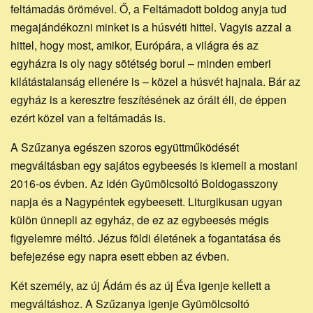
feltámadás örömével. Ő, a Feltámadott boldog anyja tud
megajándékozni minket is a húsvéti hittel. Vagyis azzal a
hittel, hogy most, amikor, Európára, a világra és az
egyházra is oly nagy sötétség borul – minden emberi
kilátástalanság ellenére is – közel a húsvét hajnala. Bár az
egyház is a keresztre feszítésének az óráit éli, de éppen
ezért közel van a feltámadás is.
A Szűzanya egészen szoros együttműködését
megváltásban egy sajátos egybeesés is kiemeli a mostani
2016-os évben. Az idén Gyümölcsoltó Boldogasszony
napja és a Nagypéntek egybeesett. Liturgikusan ugyan
külön ünnepli az egyház, de ez az egybeesés mégis
figyelemre méltó. Jézus földi életének a fogantatása és
befejezése egy napra esett ebben az évben.
Két személy, az új Ádám és az új Éva igenje kellett a
megváltáshoz. A Szűzanya igenje Gyümölcsoltó