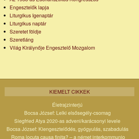
Engesztelők lapja
Liturgikus Igenaptár
Liturgikus naptár
Szeretet földje
Szeretláng
Világ Királynője Engesztelő Mozgalom
KIEMELT CIKKEK
Életrajzinterjú
Bocsa József: Lelki elsősegély-csomag
Siegfried Atya 2020-as adveni/karácsonyi levele
Bocsa József: Kiengesztelődés, gyógyulás, szabadulás
Roma locuta causa finita? – a német interkommunio