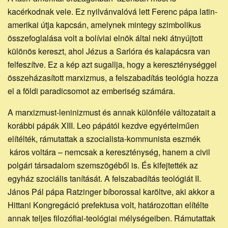
kacérkodnak vele. Ez nyilvánvalóvá lett Ferenc pápa latin-
amerikai útja kapcsán, amelynek mintegy szimbolikus
összefoglalása volt a bolíviai elnök által neki átnyújtott
különös kereszt, ahol Jézus a Sarlóra és kalapácsra van
felfeszítve. Ez a kép azt sugallja, hogy a kereszténységgel
összeházasított marxizmus, a felszabadítás teológia hozza
el a földi paradicsomot az emberiség számára.
A marxizmust-leninizmust és annak különféle változatait a
korábbi pápák XIII. Leo pápától kezdve egyértelműen
elítélték, rámutattak a szocialista-kommunista eszmék
káros voltára – nemcsak a kereszténység, hanem a civil
polgári társadalom szemszögéből is. És kifejtették az
egyház szociális tanítását. A felszabadítás teológiát II.
János Pál pápa Ratzinger bíborossal karöltve, aki akkor a
Hittani Kongregáció prefektusa volt, határozottan elítélte
annak teljes filozófiai-teológiai mélységeiben. Rámutattak