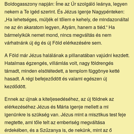
Boldogasszony napján: Íme az Úr szolgáló leánya, legyen
nekem a Te igéd szerint. És Jézus igenje Nagypénteken:
„Ha lehetséges, múljék el tőlem e kehely, de mindazonáltal
ne az én akaratom legyen, Atyám, hanem a tiéd.” Ha
bármelyikük nemet mond, nincs megváltás és nem
várhatnánk új ég és új Föld elérkezésére sem.
A Föld már Jézus halálának a pillanatában vajúdni kezdett.
Hatalmas égzengés, villámlás volt, nagy földrengés
támadt, minden elsötétedett, a templom függönye ketté
hasadt. A régi befejeződött és valami egészen új
kezdődött.
Ennek az újnak a kiteljesedéséhez, az új földnek az
elérkezéséhez Jézus és Mária igenje mellett a mi
igenünkre is szükség van. Jézus mint a misztikus test feje
megtette, ami tőle telt az emberiség megváltása
érdekében, és a Szűzanya is, de nekünk, mint az ő