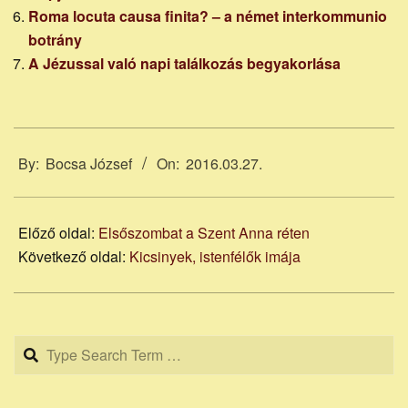
Roma locuta causa finita? – a német interkommunio
botrány
A Jézussal való napi találkozás begyakorlása
2016-
03-
By:
Bocsa József
On:
2016.03.27.
27
Előző oldal:
Elsőszombat a Szent Anna réten
Következő oldal:
Kicsinyek, istenfélők imája
Search