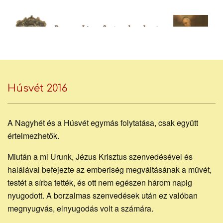
Skip
to
content
Bocsa
Secondary
Navigation
Húsvét 2016
József
Menu
A Nagyhét és a Húsvét egymás folytatása, csak együtt
piarista
értelmezhetők.
Miután a mi Urunk, Jézus Krisztus szenvedésével és
halálával befejezte az emberiség megváltásának a művét,
atya
testét a sírba tették, és ott nem egészen három napig
nyugodott. A borzalmas szenvedések után ez valóban
megnyugvás, elnyugodás volt a számára.