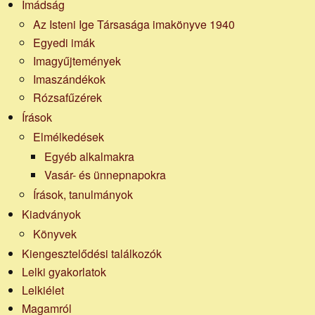
Imádság
Az Isteni Ige Társasága imakönyve 1940
Egyedi imák
Imagyűjtemények
Imaszándékok
Rózsafűzérek
Írások
Elmélkedések
Egyéb alkalmakra
Vasár- és ünnepnapokra
Írások, tanulmányok
Kiadványok
Könyvek
Kiengesztelődési találkozók
Lelki gyakorlatok
Lelkiélet
Magamról