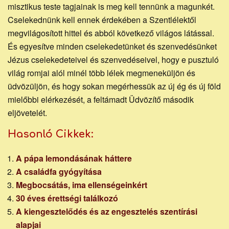
misztikus teste tagjainak is meg kell tennünk a magunkét.
Cselekednünk kell ennek érdekében a Szentlélektől
megvilágosított hittel és abból következő világos látással.
És egyesítve minden cselekedetünket és szenvedésünket
Jézus cselekedeteivel és szenvedéseivel, hogy e pusztuló
világ romjai alól minél több lélek megmeneküljön és
üdvözüljön, és hogy sokan megérhessük az új ég és új föld
mielőbbi elérkezését, a feltámadt Üdvözítő második
eljövetelét.
Hasonló Cikkek:
A pápa lemondásának háttere
A családfa gyógyítása
Megbocsátás, ima ellenségeinkért
30 éves érettségi találkozó
A kiengesztelődés és az engesztelés szentírási
alapjai