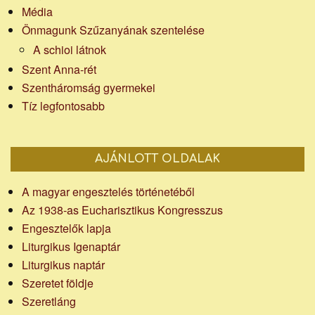
Média
Önmagunk Szűzanyának szentelése
A schioi látnok
Szent Anna-rét
Szentháromság gyermekei
Tíz legfontosabb
AJÁNLOTT OLDALAK
A magyar engesztelés történetéből
Az 1938-as Eucharisztikus Kongresszus
Engesztelők lapja
Liturgikus Igenaptár
Liturgikus naptár
Szeretet földje
Szeretláng