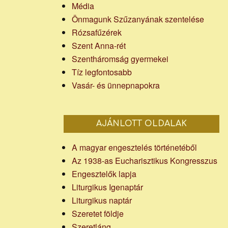
Média
Önmagunk Szűzanyának szentelése
Rózsafűzérek
Szent Anna-rét
Szentháromság gyermekei
Tíz legfontosabb
Vasár- és ünnepnapokra
AJÁNLOTT OLDALAK
A magyar engesztelés történetéből
Az 1938-as Eucharisztikus Kongresszus
Engesztelők lapja
Liturgikus Igenaptár
Liturgikus naptár
Szeretet földje
Szeretláng