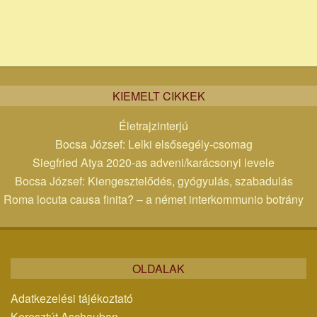
KIEMELT CIKKEK
Életrajzinterjú
Bocsa József: Lelki elsősegély-csomag
Siegfried Atya 2020-as adveni/karácsonyi levele
Bocsa József: Kiengesztelődés, gyógyulás, szabadulás
Roma locuta causa finita? – a német interkommunio botrány
OLDALAK
Adatkezelési tájékoztató
Keresztút Aschauban