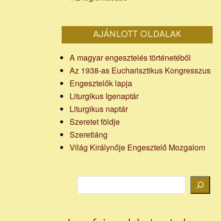
AJÁNLOTT OLDALAK
A magyar engesztelés történetéből
Az 1938-as Eucharisztikus Kongresszus
Engesztelők lapja
Liturgikus Igenaptár
Liturgikus naptár
Szeretet földje
Szeretláng
Világ Királynője Engesztelő Mozgalom
Keresés