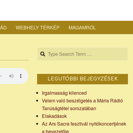
a
LÁD
WEBHELY TÉRKÉP
MAGAMRÓL
ef
Search
sta
LEGUTÓBBI BEJEGYZÉSEK
Irgalmasság kilenced
Velem való beszélgetés a Mária Rádió
Tanúságtétel sorozatában
apja
Elakadások
Az Ars Sacra fesztivál nyitókoncertjének
a bevezetője