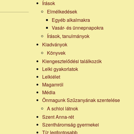
Írások
Elmélkedések
Egyéb alkalmakra
Vasár- és ünnepnapokra
Írások, tanulmányok
Kiadványok
Könyvek
Kiengesztelődési találkozók
Lelki gyakorlatok
Lelkiélet
Magamról
Média
Önmagunk Szűzanyának szentelése
A schioi látnok
Szent Anna-rét
Szentháromság gyermekei
Tíz legfontosabb