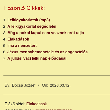
Hasonló Cikkek:
Lelkigyakorlatok (mp3)
A lelkigyakorlat segédletei
Még a pokol kapui sem vesznek erőt rajta
Elakadások
Ima a nemzetért
Jézus mennybemenetele és az engesztelés
A juliusi váci lelki nap előadásai
2026-
03-
By:
Bocsa József
On:
2026.03.12.
12
Előző oldal:
Elakadások