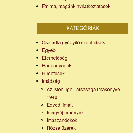
Fatima, magánkinyilatkoztatások
KATEGÓRIÁK
Családfa gyógyító szentmisék
Egyéb
Elérhetőség
Hanganyagok
Hirdetések
Imádság
Az Isteni Ige Társasága imakönyve
1940
Egyedi imák
Imagyűjtemények
Imaszándékok
Rózsafűzérek