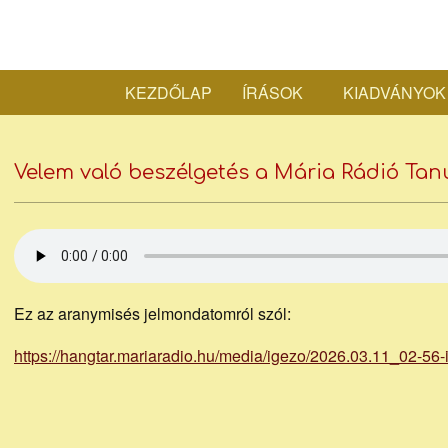
Skip
to
content
KEZDŐLAP
ÍRÁSOK
KIADVÁNYOK
Velem való beszélgetés a Mária Rádió Ta
Ez az aranymisés jelmondatomról szól:
https://hangtar.mariaradio.hu/
media/igezo/2026.03.11_02-56-