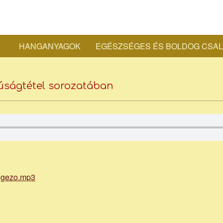
Bocs
HANGANYAGOK
EGÉSZSÉGES ÉS BOLDOG CSA
Secondary
Józs
Navigation
Menu
núságtétel sorozatában
piari
atya
igezo.mp3
honl