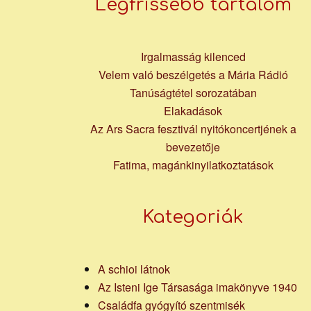
Legfrissebb tartalom
Irgalmasság kilenced
Velem való beszélgetés a Mária Rádió
Tanúságtétel sorozatában
Elakadások
Az Ars Sacra fesztivál nyitókoncertjének a
bevezetője
Fatima, magánkinyilatkoztatások
Kategoriák
A schioi látnok
Az Isteni Ige Társasága imakönyve 1940
Családfa gyógyító szentmisék