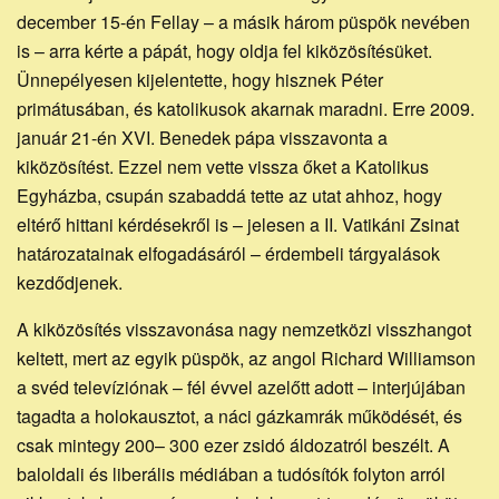
december 15-én Fellay – a másik három püspök nevében
is – arra kérte a pápát, hogy oldja fel kiközösítésüket.
Ünnepélyesen kijelentette, hogy hisznek Péter
primátusában, és katolikusok akarnak maradni. Erre 2009.
január 21-én XVI. Benedek pápa visszavonta a
kiközösítést. Ezzel nem vette vissza őket a Katolikus
Egyházba, csupán szabaddá tette az utat ahhoz, hogy
eltérő hittani kérdésekről is – jelesen a II. Vatikáni Zsinat
határozatainak elfogadásáról – érdembeli tárgyalások
kezdődjenek.
A kiközösítés visszavonása nagy nemzetközi visszhangot
keltett, mert az egyik püspök, az angol Richard Williamson
a svéd televíziónak – fél évvel azelőtt adott – interjújában
tagadta a holokausztot, a náci gázkamrák működését, és
csak mintegy 200– 300 ezer zsidó áldozatról beszélt. A
baloldali és liberális médiában a tudósítók folyton arról