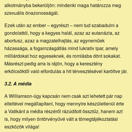
alkotmányba bekerüljön: mindenki maga határozza meg
szexuális önazonosságát.
Ezek után az ember – egyrészt – nem tud szabadulni a
gondolattól, hogy a kegyes halál, azaz az eutanázia, az
abortusz, azaz a magzatelhajtás, az egyneműek
házassága, a fogamzásgátlás mind lukratív ipar, amely
milliárdokat hoz egyeseknek, és romlásba dönt sokakat.
Másrészt pedig arra is rájön, hogy a keresztény
erkölcsöktől való elfordulás a hit térvesztésével karöltve jár.
3.2. A média
A Williamson-ügy kapcsán nem csak azt lehetett pár nap
elteltével megállapítani, hogy mennyire készületlenül érte
a Vatikánt a média részéről rázúdított össztűz, hanem azt
is, hogy milyen öntörvényűvé vált a tömegtájékoztatási
eszközök világa!