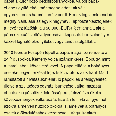
pápát a különböző pedofilbotrányokba, valódi pápa-
ellenes gyűlöletről, már meghaladottnak vélt
egyházellenes harcról tanúskodott. Ennek legízléstelenebb
megnyilvánulása az egyik nagynevű lap főszerkesztőjének
a nevéhez fűződik, aki 50.000,-EUR-t ígért annak, aki a
pápa szexuális eltévelyedésével kapcsolatban valamilyen
kézzel fogható bizonyítékot vagy tanút szolgáltat…
2010 február közepén lépett a pápa: magához rendelte a
24 ír püspököt. Kemény volt a számonkérés. Éppúgy, mint
a márciusban következő levél. A pápa elítélte a botrányos
eseteket, együttérzését fejezte ki az áldozatok iránt. Majd
rámutatott a hivatásukat eláruló papok, és a felügyeletet,
illetve a szükséges egyházi büntetések alkalmazását
elmulasztó püspökök felelősségére, felszólítva őket a
következmények vállalására. Ezután felhívta a figyelmet
azokra a mélyen húzódó okokra is, amelyek a botrányos
esetek előfordulásához vezethettek. Végül konkrét