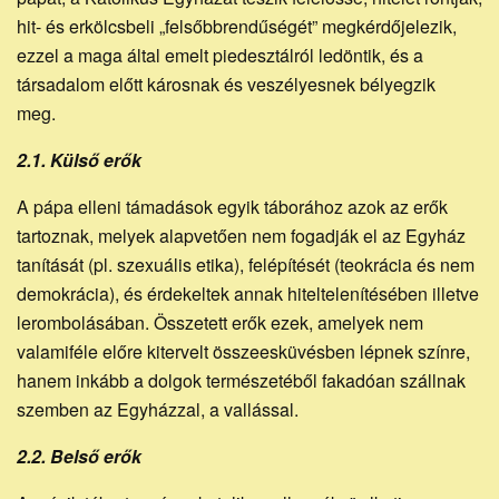
hit- és erkölcsbeli „felsőbbrendűségét” megkérdőjelezik,
ezzel a maga által emelt piedesztálról ledöntik, és a
társadalom előtt károsnak és veszélyesnek bélyegzik
meg.
2.1. Külső erők
A pápa elleni támadások egyik táborához azok az erők
tartoznak, melyek alapvetően nem fogadják el az Egyház
tanítását (pl. szexuális etika), felépítését (teokrácia és nem
demokrácia), és érdekeltek annak hiteltelenítésében illetve
lerombolásában. Összetett erők ezek, amelyek nem
valamiféle előre kitervelt összeesküvésben lépnek színre,
hanem inkább a dolgok természetéből fakadóan szállnak
szemben az Egyházzal, a vallással.
2.2. Belső erők