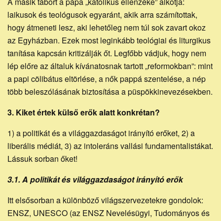
A másik tábort a pápa „katolikus ellenzéke” alkotja:
laikusok és teológusok egyaránt, akik arra számítottak,
hogy átmeneti lesz, aki lehetőleg nem túl sok zavart okoz
az Egyházban. Ezek most leginkább teológiai és liturgikus
tanítása kapcsán kritizálják őt. Legfőbb vádjuk, hogy nem
lép előre az általuk kívánatosnak tartott „reformokban”: mint
a papi cölibátus eltörlése, a nők pappá szentelése, a nép
több beleszólásának biztosítása a püspökkinevezésekben.
3. Kiket értek külső erők alatt konkrétan?
1) a politikát és a világgazdaságot irányító erőket, 2) a
liberális médiát, 3) az intoleráns vallási fundamentalistákat.
Lássuk sorban őket!
3.1. A politikát és világgazdaságot irányító erők
Itt elsősorban a különböző világszervezetekre gondolok:
ENSZ, UNESCO (az ENSZ Nevelésügyi, Tudományos és