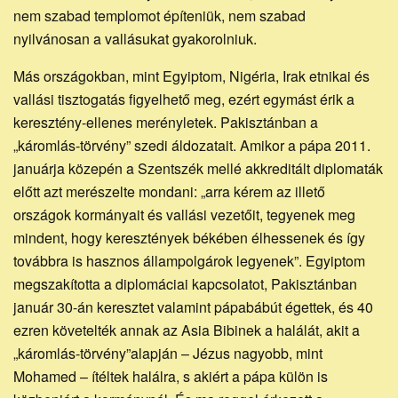
nem szabad templomot építeniük, nem szabad
nyilvánosan a vallásukat gyakorolniuk.
Más országokban, mint Egyiptom, Nigéria, Irak etnikai és
vallási tisztogatás figyelhető meg, ezért egymást érik a
keresztény-ellenes merényletek. Pakisztánban a
„káromlás-törvény” szedi áldozatait. Amikor a pápa 2011.
januárja közepén a Szentszék mellé akkreditált diplomaták
előtt azt merészelte mondani: „arra kérem az illető
országok kormányait és vallási vezetőit, tegyenek meg
mindent, hogy keresztények békében élhessenek és így
továbbra is hasznos állampolgárok legyenek”. Egyiptom
megszakította a diplomáciai kapcsolatot, Pakisztánban
január 30-án keresztet valamint pápabábút égettek, és 40
ezren követelték annak az Asia Bibinek a halálát, akit a
„káromlás-törvény”alapján – Jézus nagyobb, mint
Mohamed – ítéltek halálra, s akiért a pápa külön is