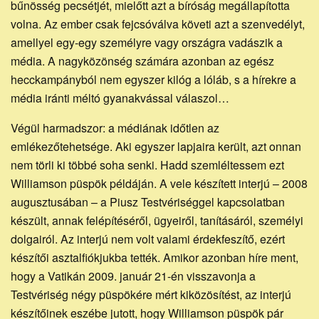
bűnösség pecsétjét, mielőtt azt a bíróság megállapította
volna. Az ember csak fejcsóválva követi azt a szenvedélyt,
amellyel egy-egy személyre vagy országra vadászik a
média. A nagyközönség számára azonban az egész
hecckampányból nem egyszer kilóg a lóláb, s a hírekre a
média iránti méltó gyanakvással válaszol…
Végül harmadszor: a médiának időtlen az
emlékezőtehetsége. Aki egyszer lapjaira került, azt onnan
nem törli ki többé soha senki. Hadd szemléltessem ezt
Williamson püspök példáján. A vele készített interjú – 2008
augusztusában – a Piusz Testvériséggel kapcsolatban
készült, annak felépítéséről, ügyeiről, tanításáról, személyi
dolgairól. Az interjú nem volt valami érdekfeszítő, ezért
készítői asztalfiókjukba tették. Amikor azonban híre ment,
hogy a Vatikán 2009. január 21-én visszavonja a
Testvériség négy püspökére mért kiközösítést, az interjú
készítőinek eszébe jutott, hogy Williamson püspök pár