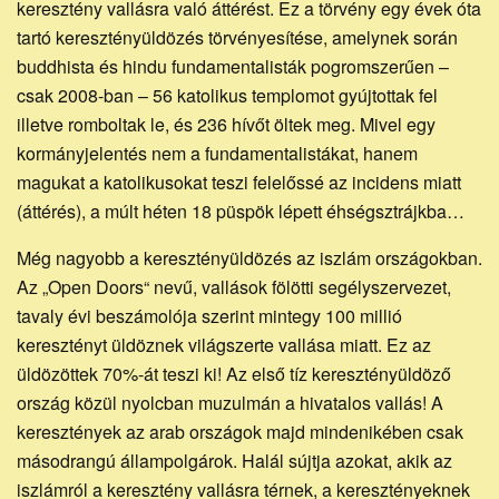
keresztény vallásra való áttérést. Ez a törvény egy évek óta
tartó keresztényüldözés törvényesítése, amelynek során
buddhista és hindu fundamentalisták pogromszerűen –
csak 2008-ban – 56 katolikus templomot gyújtottak fel
illetve romboltak le, és 236 hívőt öltek meg. Mivel egy
kormányjelentés nem a fundamentalistákat, hanem
magukat a katolikusokat teszi felelőssé az incidens miatt
(áttérés), a múlt héten 18 püspök lépett éhségsztrájkba…
Még nagyobb a keresztényüldözés az iszlám országokban.
Az „Open Doors“ nevű, vallások fölötti segélyszervezet,
tavaly évi beszámolója szerint mintegy 100 millió
keresztényt üldöznek világszerte vallása miatt. Ez az
üldözöttek 70%-át teszi ki! Az első tíz keresztényüldöző
ország közül nyolcban muzulmán a hivatalos vallás! A
keresztények az arab országok majd mindenikében csak
másodrangú állampolgárok. Halál sújtja azokat, akik az
iszlámról a keresztény vallásra térnek, a keresztényeknek