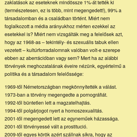
zaklatások az eseteknek mindössze 1%-át tették ki
(természetesen, ez is több, mint megengedett!), 99% a
társadalomban és a családban történt. Miért nem
foglalkozott a média arányukhoz mérten ezekkel az
esetekkel is? Miért nem vizsgálták meg a felelősek azt,
hogy az 1968-as – tekintély- és szexuális tabuk ellen
vezetett – kultúrforradalomnak valóban volt-e szerepe
ebben az aberrációban vagy sem? Mert ha az alábbi
törvények meghozatalának éveire nézünk, egyértelmű a
politika és a társadalom felelőssége:
1969-től Németországban megkönnyítették a válást.
1973-ban a törvény megengedte a pornográfiát.
1992-től büntetlen lett a magzatelhajtás.
1994-től polgárjogot nyert a homoszexualitás.
2001-től megengedett lett az egyneműek házassága.
2001-től törvényessé vált a prostitució.
2009-től egyes körök azért szállnak síkra, hogy az