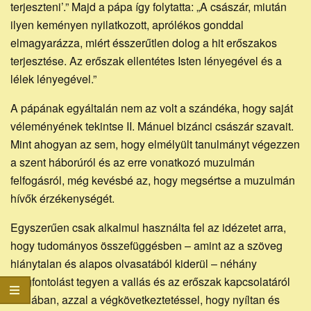
terjeszteni’.” Majd a pápa így folytatta: „A császár, miután
ilyen keményen nyilatkozott, aprólékos gonddal
elmagyarázza, miért ésszerűtlen dolog a hit erőszakos
terjesztése. Az erőszak ellentétes Isten lényegével és a
lélek lényegével.”
A pápának egyáltalán nem az volt a szándéka, hogy saját
véleményének tekintse II. Mánuel bizánci császár szavait.
Mint ahogyan az sem, hogy elmélyült tanulmányt végezzen
a szent háborúról és az erre vonatkozó muzulmán
felfogásról, még kevésbé az, hogy megsértse a muzulmán
hívők érzékenységét.
Egyszerűen csak alkalmul használta fel az idézetet arra,
hogy tudományos összefüggésben – amint az a szöveg
hiánytalan és alapos olvasatából kiderül – néhány
megfontolást tegyen a vallás és az erőszak kapcsolatáról
általában, azzal a végkövetkeztetéssel, hogy nyíltan és