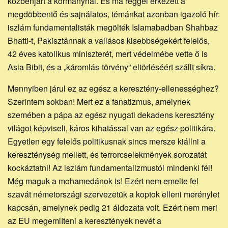
közbenjárt a kormánynál. És ma reggel érkezett a
megdöbbentő és sajnálatos, témánkat azonban igazoló hír:
iszlám fundamentalisták megölték Islamabadban Shahbaz
Bhatti-t, Pakisztánnak a vallásos kisebbségekért felelős,
42 éves katolikus miniszterét, mert védelmébe vette ő is
Asia Bibit, és a „káromlás-törvény” eltörléséért szállt síkra.
Mennyiben járul ez az egész a keresztény-ellenességhez?
Szerintem sokban! Mert ez a fanatizmus, amelynek
szemében a pápa az egész nyugati dekadens keresztény
világot képviseli, káros kihatással van az egész politikára.
Egyetlen egy felelős politikusnak sincs mersze kiállni a
kereszténység mellett, és terrorcselekmények sorozatát
kockáztatni! Az iszlám fundamentalizmustól mindenki fél!
Még maguk a mohamedánok is! Ezért nem emelte fel
szavát németországi szervezetük a koptok elleni merénylet
kapcsán, amelynek pedig 21 áldozata volt. Ezért nem meri
az EU megemlíteni a keresztények nevét a