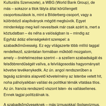
Kulturális Szervezete), a WBG (World Bank Group), de
más – sokszor a titok fátyla által körüllengett
csoportosulások is, mint a Bilderberg-csoport, vagy a
különböző alapítványok mögött megbúvók. Egyet
mindenképp meg kell nevesítsek már csak azért is, mert a
köztudatban – és néha a valóságban is – mindig az
Egyház ádáz ellenségeként szerepel: a
szabadkőművesség. Ez egy világszerte több millió taggal
rendelkező, számtalan formában működő mozgalom,
amely – önértelmezése szerint – a szellem szabadságát és
felsőbbrendűségét vallva, a felvilágosodás hagyományait
követve tevékenykedik. Az ún. angol rendszerűben a
tagság számára alapvető követelmény az Istenbe vetett hit,
noha páholyaikban vallási és politikai témák vitatása tilos.
Az ún. francia rendszerű viszont Isten- és vallásellenes.
Ennek tagjai politizálnak is.
A szabadkőműveseknek – más izmusokkal (bolsevizmus,