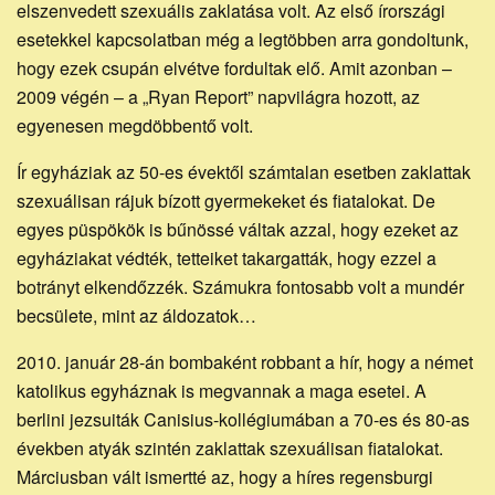
elszenvedett szexuális zaklatása volt. Az első írországi
esetekkel kapcsolatban még a legtöbben arra gondoltunk,
hogy ezek csupán elvétve fordultak elő. Amit azonban –
2009 végén – a „Ryan Report” napvilágra hozott, az
egyenesen megdöbbentő volt.
Ír egyháziak az 50-es évektől számtalan esetben zaklattak
szexuálisan rájuk bízott gyermekeket és fiatalokat. De
egyes püspökök is bűnössé váltak azzal, hogy ezeket az
egyháziakat védték, tetteiket takargatták, hogy ezzel a
botrányt elkendőzzék. Számukra fontosabb volt a mundér
becsülete, mint az áldozatok…
2010. január 28-án bombaként robbant a hír, hogy a német
katolikus egyháznak is megvannak a maga esetei. A
berlini jezsuiták Canisius-kollégiumában a 70-es és 80-as
években atyák szintén zaklattak szexuálisan fiatalokat.
Márciusban vált ismertté az, hogy a híres regensburgi