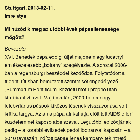
Stuttgart, 2013-02-11.
Imre atya
Mi húzódik meg az utóbbi évek pápaellenessége
mögött?
Bevezető
XVI. Benedek pápa eddigi útját majdnem egy tucatnyi
emlékezetesebb „botrány” szegélyezte. A sorozat 2006-
ban a regensburgi beszéddel kezdődött. Folytatódott a
tridenti rítusban bemutatott szentmisét engedélyező
„Summorum Pontificum” kezdetű motu proprio után
kirobbant vitával. Majd ezután, 2009-ben a négy
lefebvriánus püspök kiközösítésének visszavonása volt
kritika tárgya. Aztán a pápa afrikai útja előtt tett AIDS elleni
küzdelemmel kapcsolatos szavai. Legutóbbi epizódjának
pedig – a korábbi évtizedek pedofilbotrányai kapcsán – a
2010 tavaszán indított pápaellenes kampány tekinthető.