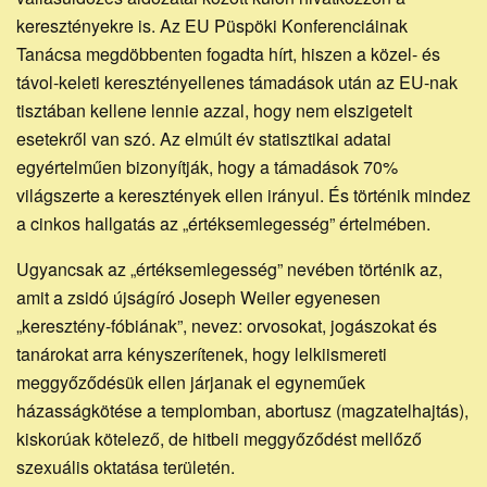
keresztényekre is. Az EU Püspöki Konferenciáinak
Tanácsa megdöbbenten fogadta hírt, hiszen a közel- és
távol-keleti keresztényellenes támadások után az EU-nak
tisztában kellene lennie azzal, hogy nem elszigetelt
esetekről van szó. Az elmúlt év statisztikai adatai
egyértelműen bizonyítják, hogy a támadások 70%
világszerte a keresztények ellen irányul. És történik mindez
a cinkos hallgatás az „értéksemlegesség” értelmében.
Ugyancsak az „értéksemlegesség” nevében történik az,
amit a zsidó újságíró Joseph Weiler egyenesen
„keresztény-fóbiának”, nevez: orvosokat, jogászokat és
tanárokat arra kényszerítenek, hogy lelkiismereti
meggyőződésük ellen járjanak el egyneműek
házasságkötése a templomban, abortusz (magzatelhajtás),
kiskorúak kötelező, de hitbeli meggyőződést mellőző
szexuális oktatása területén.