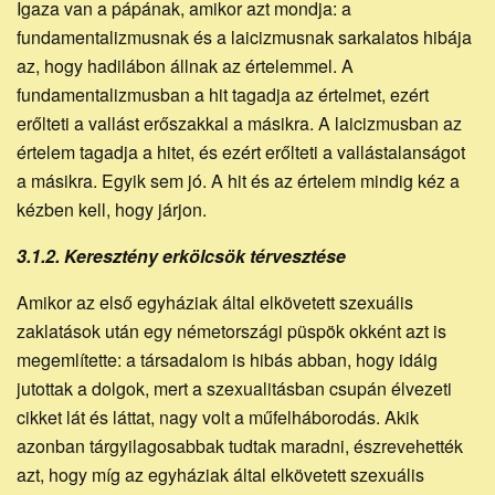
Igaza van a pápának, amikor azt mondja: a
fundamentalizmusnak és a laicizmusnak sarkalatos hibája
az, hogy hadilábon állnak az értelemmel. A
fundamentalizmusban a hit tagadja az értelmet, ezért
erőlteti a vallást erőszakkal a másikra. A laicizmusban az
értelem tagadja a hitet, és ezért erőlteti a vallástalanságot
a másikra. Egyik sem jó. A hit és az értelem mindig kéz a
kézben kell, hogy járjon.
3.1.2. Keresztény erkölcsök térvesztése
Amikor az első egyháziak által elkövetett szexuális
zaklatások után egy németországi püspök okként azt is
megemlítette: a társadalom is hibás abban, hogy idáig
jutottak a dolgok, mert a szexualitásban csupán élvezeti
cikket lát és láttat, nagy volt a műfelháborodás. Akik
azonban tárgyilagosabbak tudtak maradni, észrevehették
azt, hogy míg az egyháziak által elkövetett szexuális