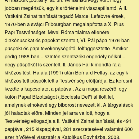
jobban megértsük, egy kis történelmi visszapillantó. A II.
Vatikáni Zsinat tanítását tagadó Marcel Lefebvre érsek,
1970-ben a svájci Fribourgban megalapította a X. Pius
Papi Testvériséget. Mivel Róma tilalma ellenére
diakónusokat és papokat szentelt, VI. Pál pápa 1976-ban
püspöki és papi tevékenységétől felfüggesztette. Amikor
pedig 1988-ban – szintén szentszéki engedély nélkül –
négy püspököt is szentelt, II. János Pál kimondta rá a
kiközösítést. Halála (1991) után Bernard Fellay, az egyik
kiközösített püspök lett a Testvériség elöljárója. Ez keresni
kezdte a kapcsolatot a pápával. Az a maga részéről egy
külön Pápai Bizottságot („Ecclesia Dei”) állított fel,
amelynek elnökévé egy bíborost nevezett ki. A tárgyalások
jól haladtak előre. Minden jel arra vallott, hogy a
Testvériség elfogadja a II. Vatikáni Zsinat tanítását, és 491
papjával, 215 kispapjával, 281 szerzetesével valamint 600
ezer hívőjével visszatér a Katolikus Egyházba. 2008.