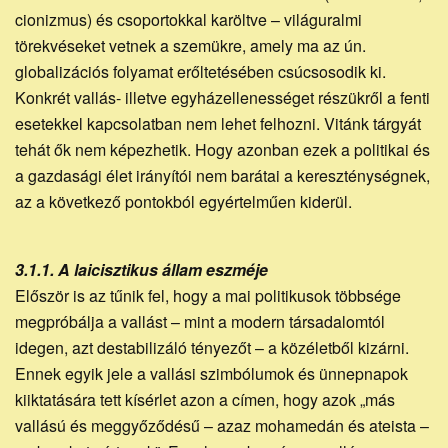
cionizmus) és csoportokkal karöltve – világuralmi
törekvéseket vetnek a szemükre, amely ma az ún.
globalizációs folyamat erőltetésében csúcsosodik ki.
Konkrét vallás- illetve egyházellenességet részükről a fenti
esetekkel kapcsolatban nem lehet felhozni. Vitánk tárgyát
tehát ők nem képezhetik. Hogy azonban ezek a politikai és
a gazdasági élet irányítói nem barátai a kereszténységnek,
az a következő pontokból egyértelműen kiderül.
3.1.1. A laicisztikus állam eszméje
Először is az tűnik fel, hogy a mai politikusok többsége
megpróbálja a vallást – mint a modern társadalomtól
idegen, azt destabilizáló tényezőt – a közéletből kizárni.
Ennek egyik jele a vallási szimbólumok és ünnepnapok
kiiktatására tett kísérlet azon a címen, hogy azok „más
vallású és meggyőződésű – azaz mohamedán és ateista –