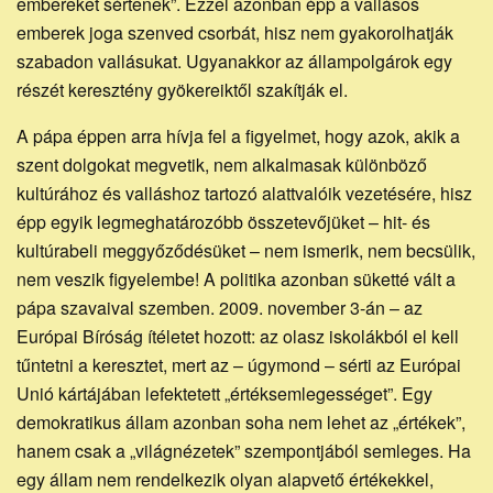
embereket sértenek”. Ezzel azonban épp a vallásos
emberek joga szenved csorbát, hisz nem gyakorolhatják
szabadon vallásukat. Ugyanakkor az állampolgárok egy
részét keresztény gyökereiktől szakítják el.
A pápa éppen arra hívja fel a figyelmet, hogy azok, akik a
szent dolgokat megvetik, nem alkalmasak különböző
kultúrához és valláshoz tartozó alattvalóik vezetésére, hisz
épp egyik legmeghatározóbb összetevőjüket – hit- és
kultúrabeli meggyőződésüket – nem ismerik, nem becsülik,
nem veszik figyelembe! A politika azonban süketté vált a
pápa szavaival szemben. 2009. november 3-án – az
Európai Bíróság ítéletet hozott: az olasz iskolákból el kell
tűntetni a keresztet, mert az – úgymond – sérti az Európai
Unió kártájában lefektetett „értéksemlegességet”. Egy
demokratikus állam azonban soha nem lehet az „értékek”,
hanem csak a „világnézetek” szempontjából semleges. Ha
egy állam nem rendelkezik olyan alapvető értékekkel,