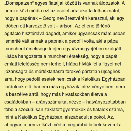
„Domspatzen” egyes fiataljai között is vannak áldozatok. A
nemzetközi média ezt az esetet arra akarta felhasználni,
hogy a pápának – Georg nevű testvérén keresztül, aki egy
időben ott karvezető volt – ártson. Az ellene történő
agitáció hisztériává dagadt, amikor ugyancsak márciusban
ismertté vált annak a papnak a pedofil volta, aki a pápa
müncheni érseksége idején egyházmegyéjében szolgált.
Hiába hangoztatta a müncheni érsekség, hogy a pápát
emiatt felelősség nem terheli, hiába hívták fel a figyelmet
józanságra és mértéktartásra törekvő pártatlan újságírók
arra, hogy pedofil esetek nem csak a Katolikus Egyházban
fordulnak elő, hanem más egyházak intézményeiben, nem
is beszélve arról, hogy más hivatásokban illetve a
családokban – arányszámukat nézve – hatványozottabban
több a szexuálisan zaklatott gyermekek és fiatalok száma,
mint a Katolikus Egyházban, elszabadult a pokol. Az,
ahogyan a nemzetközi média megpróbálta belekeverni a