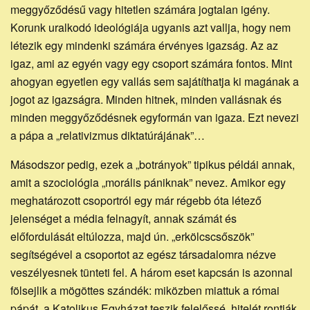
meggyőződésű vagy hitetlen számára jogtalan igény.
Korunk uralkodó ideológiája ugyanis azt vallja, hogy nem
létezik egy mindenki számára érvényes igazság. Az az
igaz, ami az egyén vagy egy csoport számára fontos. Mint
ahogyan egyetlen egy vallás sem sajátíthatja ki magának a
jogot az igazságra. Minden hitnek, minden vallásnak és
minden meggyőződésnek egyformán van igaza. Ezt nevezi
a pápa a „relativizmus diktatúrájának”…
Másodszor pedig, ezek a „botrányok” tipikus példái annak,
amit a szociológia „morális pániknak” nevez. Amikor egy
meghatározott csoportról egy már régebb óta létező
jelenséget a média felnagyít, annak számát és
előfordulását eltúlozza, majd ún. „erkölcscsőszök”
segítségével a csoportot az egész társadalomra nézve
veszélyesnek tünteti fel. A három eset kapcsán is azonnal
fölsejlik a mögöttes szándék: miközben miattuk a római
pápát, a Katolikus Egyházat teszik felelőssé, hitelét rontják,