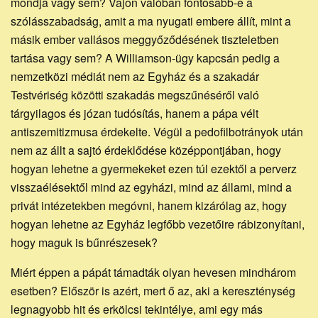
mondja vagy sem? Vajon valóban fontosabb-e a
szólásszabadság, amit a ma nyugati embere állít, mint a
másik ember vallásos meggyőződésének tiszteletben
tartása vagy sem? A Williamson-ügy kapcsán pedig a
nemzetközi médiát nem az Egyház és a szakadár
Testvériség közötti szakadás megszűnéséről való
tárgyilagos és józan tudósítás, hanem a pápa vélt
antiszemitizmusa érdekelte. Végül a pedofilbotrányok után
nem az állt a sajtó érdeklődése középpontjában, hogy
hogyan lehetne a gyermekeket ezen túl ezektől a perverz
visszaélésektől mind az egyházi, mind az állami, mind a
privát intézetekben megóvni, hanem kizárólag az, hogy
hogyan lehetne az Egyház legfőbb vezetőire rábizonyítani,
hogy maguk is bűnrészesek?
Miért éppen a pápát támadták olyan hevesen mindhárom
esetben? Először is azért, mert ő az, aki a kereszténység
legnagyobb hit és erkölcsi tekintélye, ami egy más