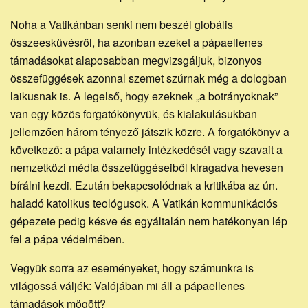
Noha a Vatikánban senki nem beszél globális
összeesküvésről, ha azonban ezeket a pápaellenes
támadásokat alaposabban megvizsgáljuk, bizonyos
összefüggések azonnal szemet szúrnak még a dologban
laikusnak is. A legelső, hogy ezeknek „a botrányoknak”
van egy közös forgatókönyvük, és kialakulásukban
jellemzően három tényező játszik közre. A forgatókönyv a
következő: a pápa valamely intézkedését vagy szavait a
nemzetközi média összefüggéseiből kiragadva hevesen
bírálni kezdi. Ezután bekapcsolódnak a kritikába az ún.
haladó katolikus teológusok. A Vatikán kommunikációs
gépezete pedig késve és egyáltalán nem hatékonyan lép
fel a pápa védelmében.
Vegyük sorra az eseményeket, hogy számunkra is
világossá váljék: Valójában mi áll a pápaellenes
támadások mögött?