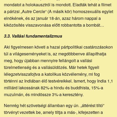
mondatot a holokausztról is mondott. Eladták tehát a filmet
a párizsi „Autre Cercle“ (A másik kör) homoszexuális egylet
elnökének, és az január 18-án, azaz három nappal a
kiközösítés visszavonása előtt robbantotta a bombát…
3.3. Vallási fundamentalizmus
Aki figyelmesen követi a hazai pártpolitikai csatározásokon
túl a világeseményeket is, az megdöbbenve állapíthatja
meg, hogy újabban mennyire fellángolt a vallási
türelmetlenség és a vallásüldözés. Már hetek figyeli
lélegzetvisszafojtva a katolikus közvélemény, mi fog
történni az Indiában élő testvéreikkel. Ismert, hogy India 1,1
milliárd lakossának 82%-a hindu és buddhista, 15%-a
muzulmán, és mindössze 3%-a keresztény.
Nemrég hét szövetségi államban egy ún. „áttérést tiltó”
törvényt vezettek be, amely tiltja a más-, kifejezetten a