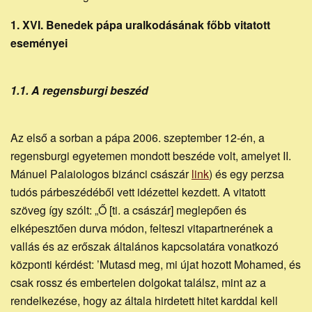
1. XVI. Benedek pápa uralkodásának főbb vitatott
eseményei
1.1. A regensburgi beszéd
Az első a sorban a pápa 2006. szeptember 12-én, a
regensburgi egyetemen mondott beszéde volt, amelyet II.
Mánuel Palaiologos bizánci császár
link
) és egy perzsa
tudós párbeszédéből vett idézettel kezdett. A vitatott
szöveg így szólt: „Ő [ti. a császár] meglepően és
elképesztően durva módon, felteszi vitapartnerének a
vallás és az erőszak általános kapcsolatára vonatkozó
központi kérdést: ’Mutasd meg, mi újat hozott Mohamed, és
csak rossz és embertelen dolgokat találsz, mint az a
rendelkezése, hogy az általa hirdetett hitet karddal kell