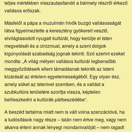
teljes mértékben visszautasítandó a bármely részről érkező
vallásos erőszak.
Másfelől a pápa a muzulmán hívők buzgó vallásosságát
látva figyelmeztette a keresztény gyökereit vesztő,
elvilágiasodott nyugati kultúrát, hogy kerülje el Isten
megvetését és a cinizmust, amely a szent dolgok
kigúnyolását szabadság jognak tekinti. Szó szerint ezeket
mondta: „A világ mélyen vallásos kultúrái legbensőbb
meggyőződéseik elleni támadásnak tekintik az isteni
kizárását az értelem egyetemességéből. Egy olyan ész,
amely süket az istenivel szemben, és a vallást a
szubkultúra területére szorítja vissza, képtelen
beilleszkedni a kultúrák párbeszédébe“.
A beszéd tartalma miatt nem is vált volna szenzációvá, ha
a tudósítások nagy része – talán nem értve meg, vagy nem
akarva érteni annak lényegi mondanivalóját – nem ragadt