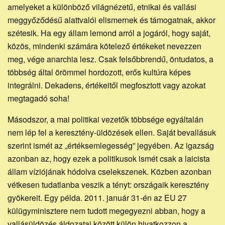
amelyeket a különböző világnézetű, etnikai és vallási
meggyőződésű alattvalói elismernek és támogatnak, akkor
szétesik. Ha egy állam lemond arról a jogáról, hogy saját,
közös, mindenki számára kötelező értékeket nevezzen
meg, vége anarchia lesz. Csak felsőbbrendű, öntudatos, a
többség által örömmel hordozott, erős kultúra képes
integrálni. Dekadens, értékeitől megfosztott vagy azokat
megtagadó soha!
Másodszor, a mai politikai vezetők többsége egyáltalán
nem lép fel a keresztény-üldözések ellen. Saját bevallásuk
szerint ismét az „értéksemlegesség” jegyében. Az igazság
azonban az, hogy ezek a politikusok ismét csak a laicista
állam víziójának hódolva cselekszenek. Közben azonban
vétkesen tudatlanba veszik a tényt: országaik keresztény
gyökereit. Egy példa. 2011. január 31-én az EU 27
külügyminisztere nem tudott megegyezni abban, hogy a
vallásüldözés áldozatai között külön hivatkozzon a