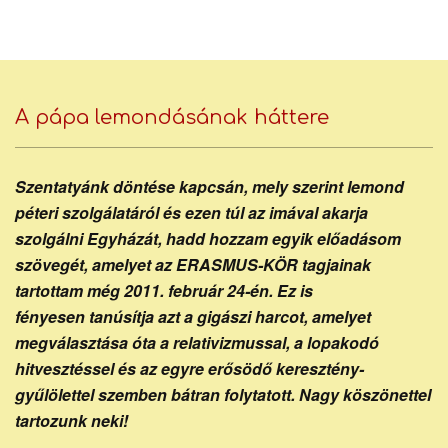
Skip
Bocsa
to
content
Secondary
Navigation
A pápa lemondásának háttere
József
Menu
Szentatyánk döntése kapcsán, mely szerint lemond
piarista
péteri szolgálatáról és ezen túl az imával akarja
szolgálni Egyházát, hadd hozzam egyik előadásom
szövegét, amelyet az ERASMUS-KÖR tagjainak
tartottam még 2011. február 24-én. Ez is
atya
fényesen tanúsítja azt a gigászi harcot, amelyet
megválasztása óta a relativizmussal, a lopakodó
hitvesztéssel és az egyre erősödő keresztény-
honlapja
gyűlölettel szemben bátran folytatott. Nagy köszönettel
tartozunk neki!