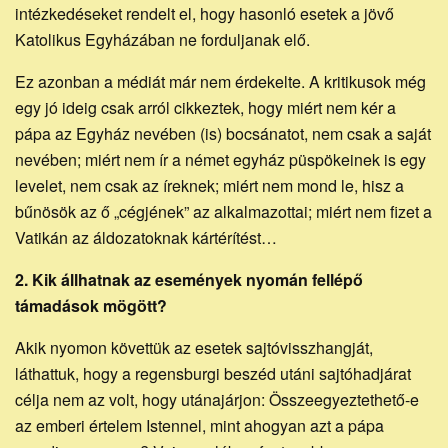
intézkedéseket rendelt el, hogy hasonló esetek a jövő
Katolikus Egyházában ne forduljanak elő.
Ez azonban a médiát már nem érdekelte. A kritikusok még
egy jó ideig csak arról cikkeztek, hogy miért nem kér a
pápa az Egyház nevében (is) bocsánatot, nem csak a saját
nevében; miért nem ír a német egyház püspökeinek is egy
levelet, nem csak az íreknek; miért nem mond le, hisz a
bűnösök az ő „cégjének” az alkalmazottai; miért nem fizet a
Vatikán az áldozatoknak kártérítést…
2. Kik állhatnak az események nyomán fellépő
támadások mögött?
Akik nyomon követtük az esetek sajtóvisszhangját,
láthattuk, hogy a regensburgi beszéd utáni sajtóhadjárat
célja nem az volt, hogy utánajárjon: Összeegyeztethető-e
az emberi értelem Istennel, mint ahogyan azt a pápa