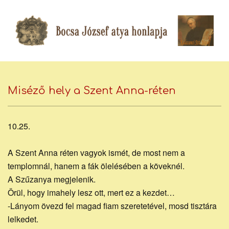
Skip
to
content
Bocsa
Secondary
Navigation
Miséző hely a Szent Anna-réten
József
Menu
10.25.
piarista
A Szent Anna réten vagyok ismét, de most nem a
templomnál, hanem a fák ölelésében a köveknél.
A Szűzanya megjelenik.
atya
Örül, hogy imahely lesz ott, mert ez a kezdet…
-Lányom övezd fel magad fiam szeretetével, mosd tisztára
lelkedet.