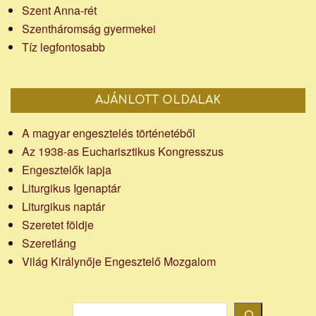
Szent Anna-rét
Szentháromság gyermekei
Tíz legfontosabb
AJÁNLOTT OLDALAK
A magyar engesztelés történetéből
Az 1938-as Eucharisztikus Kongresszus
Engesztelők lapja
Liturgikus Igenaptár
Liturgikus naptár
Szeretet földje
Szeretláng
Világ Királynője Engesztelő Mozgalom
Keresés