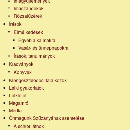
Imagyűjtemények
Imaszándékok
Rózsafűzérek
Írások
Elmélkedések
Egyéb alkalmakra
Vasár- és ünnepnapokra
Írások, tanulmányok
Kiadványok
Könyvek
Kiengesztelődési találkozók
Lelki gyakorlatok
Lelkiélet
Magamról
Média
Önmagunk Szűzanyának szentelése
A schioi látnok