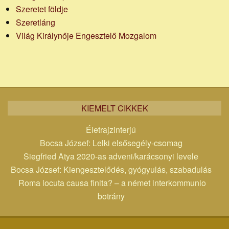
Szeretet földje
Szeretláng
Világ Királynője Engesztelő Mozgalom
KIEMELT CIKKEK
Életrajzinterjú
Bocsa József: Lelki elsősegély-csomag
Siegfried Atya 2020-as adveni/karácsonyi levele
Bocsa József: Kiengesztelődés, gyógyulás, szabadulás
Roma locuta causa finita? – a német interkommunio
botrány