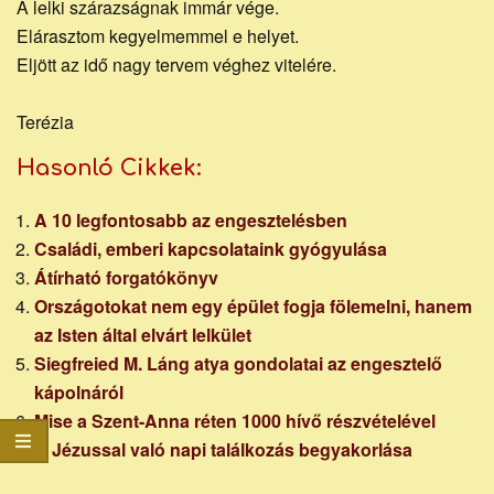
honlapja
A lelki szárazságnak immár vége.
Elárasztom kegyelmemmel e helyet.
Eljött az idő nagy tervem véghez vitelére.
Terézia
Hasonló Cikkek:
A 10 legfontosabb az engesztelésben
Családi, emberi kapcsolataink gyógyulása
Átírható forgatókönyv
Országotokat nem egy épület fogja fölemelni, hanem
az Isten által elvárt lelkület
Siegfreied M. Láng atya gondolatai az engesztelő
kápolnáról
Mise a Szent-Anna réten 1000 hívő részvételével
A Jézussal való napi találkozás begyakorlása