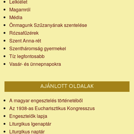
Lelkiélet
Magamról
Média
Önmagunk Szűzanyának szentelése
Rózsafűzérek
Szent Anna-rét
Szentháromság gyermekei
Tíz legfontosabb
Vasár- és ünnepnapokra
AJÁNLOTT OLDALAK
A magyar engesztelés történetéből
Az 1938-as Eucharisztikus Kongresszus
Engesztelők lapja
Liturgikus Igenaptár
Liturgikus naptár