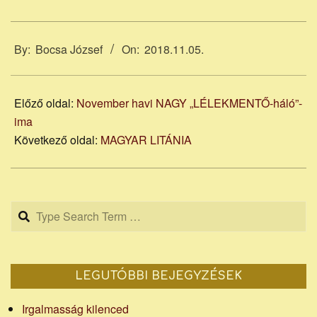
2018-
11-
By:
Bocsa József
On:
2018.11.05.
05
Előző oldal:
November havi NAGY „LÉLEKMENTŐ-háló”-
ima
Következő oldal:
MAGYAR LITÁNIA
Search
LEGUTÓBBI BEJEGYZÉSEK
Irgalmasság kilenced