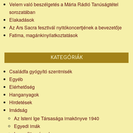
Velem való beszélgetés a Mária Rádió Tanúságtétel
sorozatában
Elakadások
Az Ars Sacra fesztivál nyitókoncertjének a bevezetője
Fatima, magánkinyilatkoztatások
KATEGÓRIÁK
Családfa gyógyító szentmisék
Egyéb
Elérhetőség
Hanganyagok
Hirdetések
Imádság
Az Isteni Ige Társasága imakönyve 1940
Egyedi imák