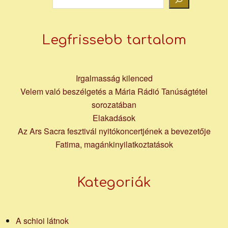
Legfrissebb tartalom
Irgalmasság kilenced
Velem való beszélgetés a Mária Rádió Tanúságtétel
sorozatában
Elakadások
Az Ars Sacra fesztivál nyitókoncertjének a bevezetője
Fatima, magánkinyilatkoztatások
Kategoriák
A schioi látnok