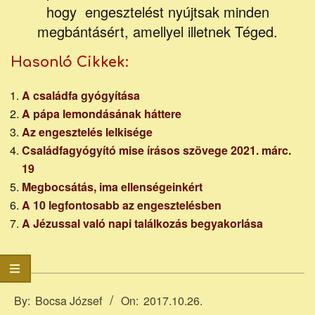
honlapja
hogy engesztelést nyújtsak minden
megbántásért, amellyel illetnek Téged.
Hasonló Cikkek:
A családfa gyógyítása
A pápa lemondásának háttere
Az engesztelés lelkisége
Családfagyógyító mise írásos szövege 2021. márc.
19
Megbocsátás, ima ellenségeinkért
A 10 legfontosabb az engesztelésben
A Jézussal való napi találkozás begyakorlása
2017-
10-
By:
Bocsa József
On:
2017.10.26.