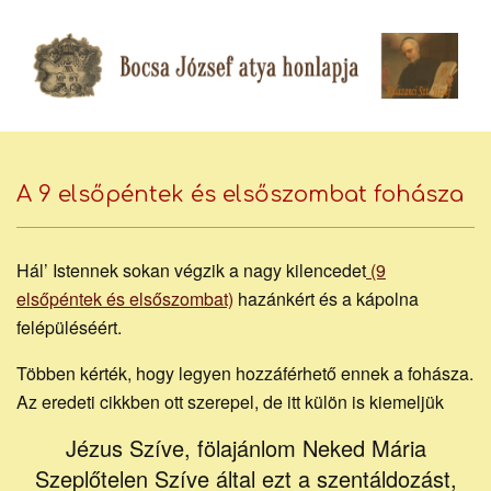
Skip
to
content
Bocsa
Secondary
Navigation
A 9 elsőpéntek és elsőszombat fohásza
József
Menu
Hál’ Istennek sokan végzik a nagy kilencedet
(9
piarista
elsőpéntek és elsőszombat)
hazánkért és a kápolna
felépüléséért.
Többen kérték, hogy legyen hozzáférhető ennek a fohásza.
atya
Az eredeti cikkben ott szerepel, de itt külön is kiemeljük
Jézus Szíve, fölajánlom Neked Mária
Szeplőtelen Szíve által ezt a szentáldozást,