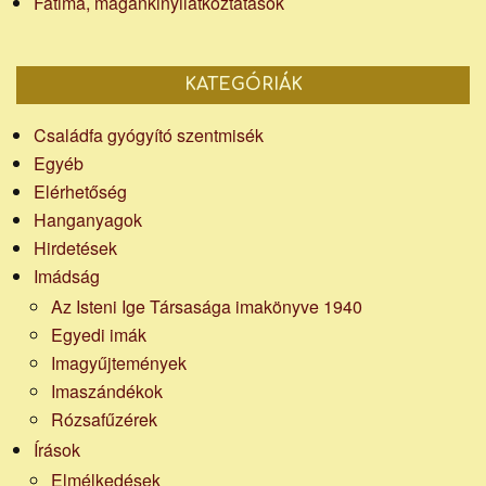
Fatima, magánkinyilatkoztatások
KATEGÓRIÁK
Családfa gyógyító szentmisék
Egyéb
Elérhetőség
Hanganyagok
Hirdetések
Imádság
Az Isteni Ige Társasága imakönyve 1940
Egyedi imák
Imagyűjtemények
Imaszándékok
Rózsafűzérek
Írások
Elmélkedések