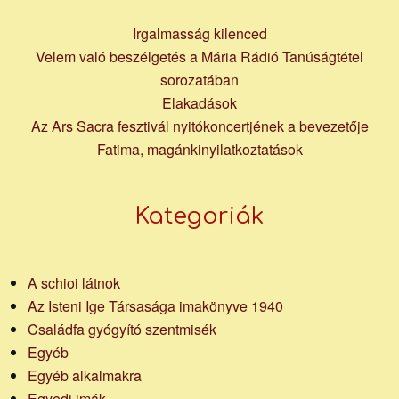
Irgalmasság kilenced
Velem való beszélgetés a Mária Rádió Tanúságtétel
sorozatában
Elakadások
Az Ars Sacra fesztivál nyitókoncertjének a bevezetője
Fatima, magánkinyilatkoztatások
Kategoriák
A schioi látnok
Az Isteni Ige Társasága imakönyve 1940
Családfa gyógyító szentmisék
Egyéb
Egyéb alkalmakra
Egyedi imák