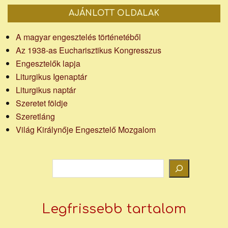
AJÁNLOTT OLDALAK
A magyar engesztelés történetéből
Az 1938-as Eucharisztikus Kongresszus
Engesztelők lapja
Liturgikus Igenaptár
Liturgikus naptár
Szeretet földje
Szeretláng
Világ Királynője Engesztelő Mozgalom
Keresés
Legfrissebb tartalom