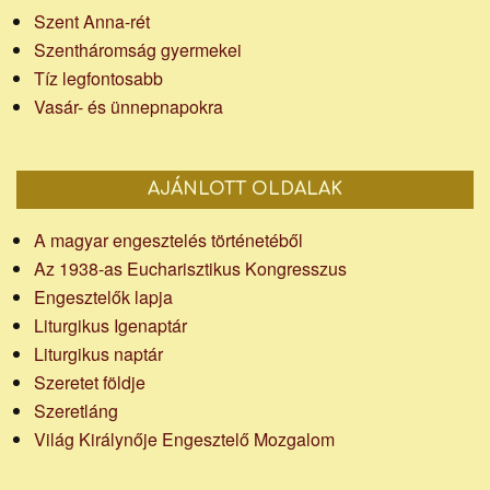
Szent Anna-rét
Szentháromság gyermekei
Tíz legfontosabb
Vasár- és ünnepnapokra
AJÁNLOTT OLDALAK
A magyar engesztelés történetéből
Az 1938-as Eucharisztikus Kongresszus
Engesztelők lapja
Liturgikus Igenaptár
Liturgikus naptár
Szeretet földje
Szeretláng
Világ Királynője Engesztelő Mozgalom