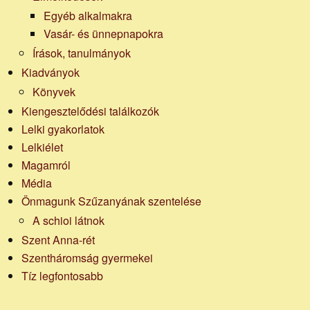
Egyéb alkalmakra
Vasár- és ünnepnapokra
Írások, tanulmányok
Kiadványok
Könyvek
Kiengesztelődési találkozók
Lelki gyakorlatok
Lelkiélet
Magamról
Média
Önmagunk Szűzanyának szentelése
A schioi látnok
Szent Anna-rét
Szentháromság gyermekei
Tíz legfontosabb