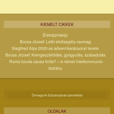
KIEMELT CIKKEK
Életrajzinterjú
Bocsa József: Lelki elsősegély-csomag
Siegfried Atya 2020-as adveni/karácsonyi levele
Bocsa József: Kiengesztelődés, gyógyulás, szabadulás
Roma locuta causa finita? – a német interkommunio
botrány
Önmagunk Szűzanyának szentelése
OLDALAK