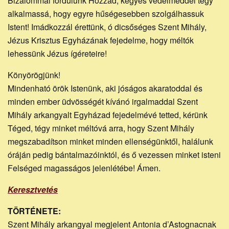
Bizalommal fordulunk Hozzád, kegyes védelmeddel tégy
alkalmassá, hogy egyre hűségesebben szolgálhassuk
Istent! Imádkozzál érettünk, ó dicsőséges Szent Mihály,
Jézus Krisztus Egyházának fejedelme, hogy méltók
lehessünk Jézus ígéreteire!
Könyörögjünk!
Mindenható örök Istenünk, aki jóságos akaratoddal és
minden ember üdvösségét kívánó irgalmaddal Szent
Mihály arkangyalt Egyházad fejedelmévé tetted, kérünk
Téged, tégy minket méltóvá arra, hogy Szent Mihály
megszabadítson minket minden ellenségünktől, halálunk
óráján pedig bántalmazóinktól, és ő vezessen minket isteni
Felséged magasságos jelenlétébe! Ámen.
Keresztvetés
TÖRTÉNETE:
Szent Mihály arkangyal megjelent Antonia d’Astognacnak