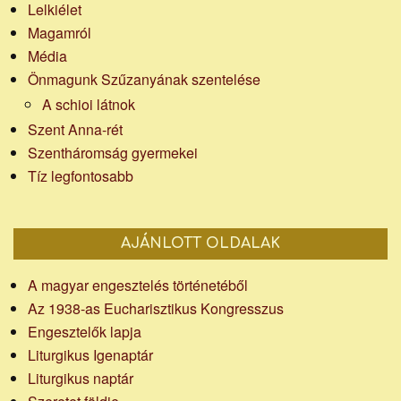
Lelkiélet
Magamról
Média
Önmagunk Szűzanyának szentelése
A schioi látnok
Szent Anna-rét
Szentháromság gyermekei
Tíz legfontosabb
AJÁNLOTT OLDALAK
A magyar engesztelés történetéből
Az 1938-as Eucharisztikus Kongresszus
Engesztelők lapja
Liturgikus Igenaptár
Liturgikus naptár