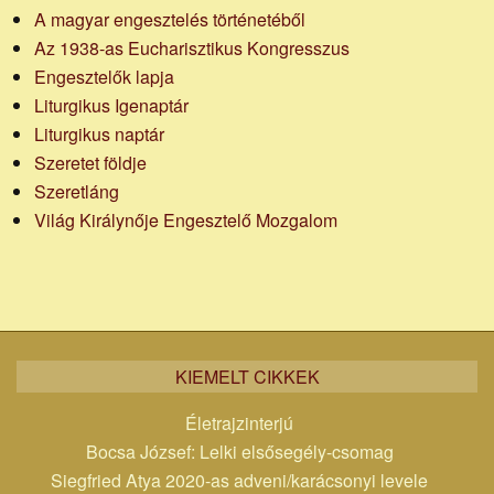
A magyar engesztelés történetéből
Az 1938-as Eucharisztikus Kongresszus
Engesztelők lapja
Liturgikus Igenaptár
Liturgikus naptár
Szeretet földje
Szeretláng
Világ Királynője Engesztelő Mozgalom
KIEMELT CIKKEK
Életrajzinterjú
Bocsa József: Lelki elsősegély-csomag
Siegfried Atya 2020-as adveni/karácsonyi levele