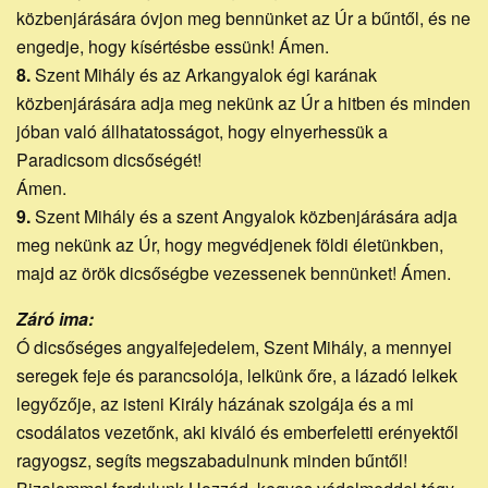
közbenjárására óvjon meg bennünket az Úr a bűntől, és ne
engedje, hogy kísértésbe essünk! Ámen.
8.
Szent Mihály és az Arkangyalok égi karának
közbenjárására adja meg nekünk az Úr a hitben és minden
jóban való állhatatosságot, hogy elnyerhessük a
Paradicsom dicsőségét!
Ámen.
9.
Szent Mihály és a szent Angyalok közbenjárására adja
meg nekünk az Úr, hogy megvédjenek földi életünkben,
majd az örök dicsőségbe vezessenek bennünket! Ámen.
Záró ima:
Ó dicsőséges angyalfejedelem, Szent Mihály, a mennyei
seregek feje és parancsolója, lelkünk őre, a lázadó lelkek
legyőzője, az isteni Király házának szolgája és a mi
csodálatos vezetőnk, aki kiváló és emberfeletti erényektől
ragyogsz, segíts megszabadulnunk minden bűntől!