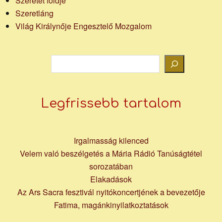
Szeretet földje
Szeretláng
Világ Királynője Engesztelő Mozgalom
Keresés
Legfrissebb tartalom
Irgalmasság kilenced
Velem való beszélgetés a Mária Rádió Tanúságtétel
sorozatában
Elakadások
Az Ars Sacra fesztivál nyitókoncertjének a bevezetője
Fatima, magánkinyilatkoztatások