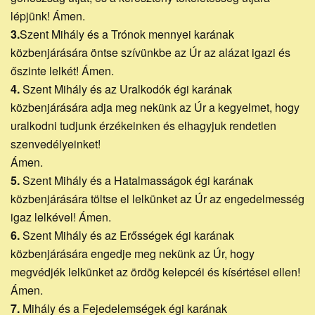
lépjünk! Ámen.
3.
Szent Mihály és a Trónok mennyei karának
közbenjárására öntse szívünkbe az Úr az alázat igazi és
őszinte lelkét! Ámen.
4.
Szent Mihály és az Uralkodók égi karának
közbenjárására adja meg nekünk az Úr a kegyelmet, hogy
uralkodni tudjunk érzékeinken és elhagyjuk rendetlen
szenvedélyeinket!
Ámen.
5.
Szent Mihály és a Hatalmasságok égi karának
közbenjárására töltse el lelkünket az Úr az engedelmesség
igaz lelkével! Ámen.
6.
Szent Mihály és az Erősségek égi karának
közbenjárására engedje meg nekünk az Úr, hogy
megvédjék lelkünket az ördög kelepcéi és kísértései ellen!
Ámen.
7.
Mihály és a Fejedelemségek égi karának