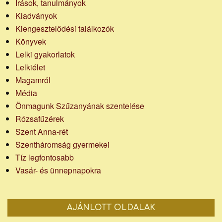
Írások, tanulmányok
Kiadványok
Kiengesztelődési találkozók
Könyvek
Lelki gyakorlatok
Lelkiélet
Magamról
Média
Önmagunk Szűzanyának szentelése
Rózsafűzérek
Szent Anna-rét
Szentháromság gyermekei
Tíz legfontosabb
Vasár- és ünnepnapokra
AJÁNLOTT OLDALAK