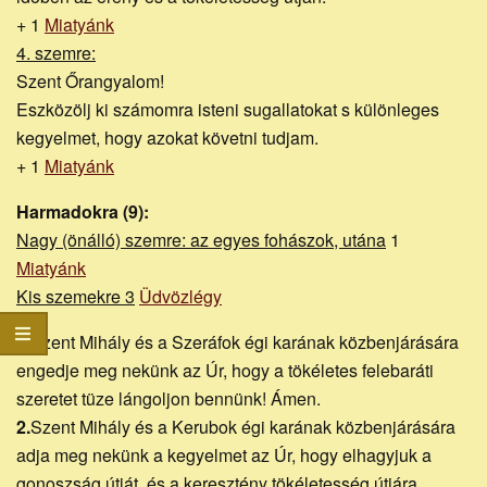
+ 1
Miatyánk
4. szemre:
Szent Őrangyalom!
Eszközölj ki számomra isteni sugallatokat s különleges
kegyelmet, hogy azokat követni tudjam.
+ 1
Miatyánk
Harmadokra (9):
Nagy (önálló) szemre: az egyes fohászok, utána
1
Miatyánk
Kis szemekre 3
Üdvözlégy
1.Szent Mihály és a Szeráfok égi karának közbenjárására
engedje meg nekünk az Úr, hogy a tökéletes felebaráti
szeretet tüze lángoljon bennünk! Ámen.
2.
Szent Mihály és a Kerubok égi karának közbenjárására
adja meg nekünk a kegyelmet az Úr, hogy elhagyjuk a
gonoszság útját, és a keresztény tökéletesség útjára