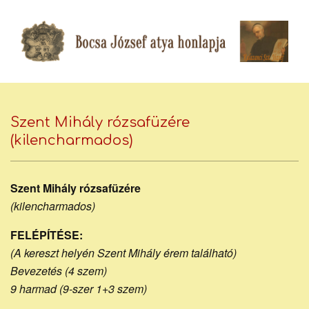
Skip
to
content
Bocsa
Secondary
Navigation
Szent Mihály rózsafüzére
József
Menu
(kilencharmados)
piarista
Szent Mihály rózsafüzére
(kilencharmados)
FELÉPÍTÉSE:
atya
(A kereszt helyén Szent Mihály érem található)
Bevezetés (4 szem)
9 harmad (9-szer 1+3 szem)