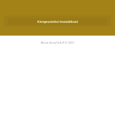
Kiengesztelési imatalálkozó
Bocsa József Sch.P © 2023