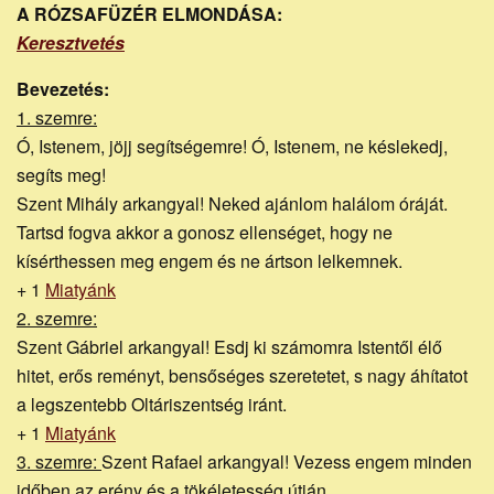
honlapja
A RÓZSAFÜZÉR ELMONDÁSA:
Keresztvetés
Bevezetés:
1. szemre:
Ó, Istenem, jöjj segítségemre! Ó, Istenem, ne késlekedj,
segíts meg!
Szent Mihály arkangyal! Neked ajánlom halálom óráját.
Tartsd fogva akkor a gonosz ellenséget, hogy ne
kísérthessen meg engem és ne ártson lelkemnek.
+ 1
Miatyánk
2. szemre:
Szent Gábriel arkangyal! Esdj ki számomra Istentől élő
hitet, erős reményt, bensőséges szeretetet, s nagy áhítatot
a legszentebb Oltáriszentség iránt.
+ 1
Miatyánk
3. szemre:
Szent Rafael arkangyal! Vezess engem minden
időben az erény és a tökéletesség útján.