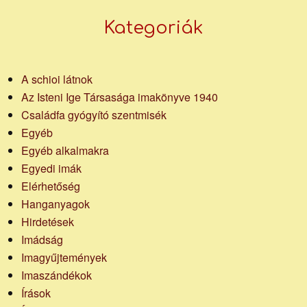
Kategoriák
A schioi látnok
Az Isteni Ige Társasága imakönyve 1940
Családfa gyógyító szentmisék
Egyéb
Egyéb alkalmakra
Egyedi imák
Elérhetőség
Hanganyagok
Hirdetések
Imádság
Imagyűjtemények
Imaszándékok
Írások