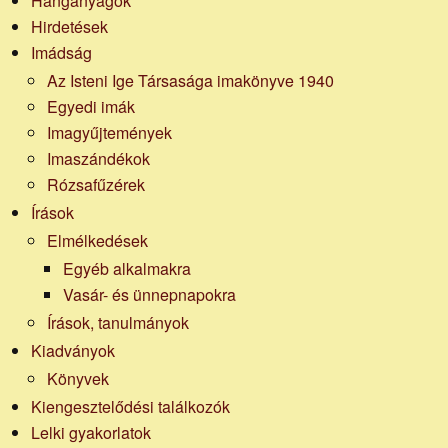
Hanganyagok
Hirdetések
Imádság
Az Isteni Ige Társasága imakönyve 1940
Egyedi imák
Imagyűjtemények
Imaszándékok
Rózsafűzérek
Írások
Elmélkedések
Egyéb alkalmakra
Vasár- és ünnepnapokra
Írások, tanulmányok
Kiadványok
Könyvek
Kiengesztelődési találkozók
Lelki gyakorlatok