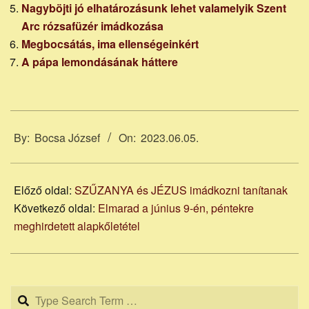
Nagyböjti jó elhatározásunk lehet valamelyik Szent
Arc rózsafüzér imádkozása
Megbocsátás, ima ellenségeinkért
A pápa lemondásának háttere
2023-
06-
By:
Bocsa József
On:
2023.06.05.
05
Előző oldal:
SZŰZANYA és JÉZUS imádkozni tanítanak
Következő oldal:
Elmarad a június 9-én, péntekre
meghirdetett alapkőletétel
Search