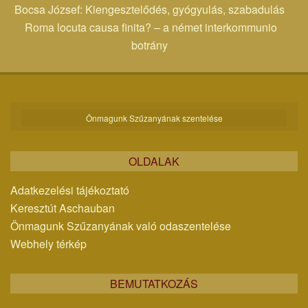
Bocsa József: Kiengesztelődés, gyógyulás, szabadulás
Roma locuta causa finita? – a német interkommunio
botrány
Önmagunk Szűzanyának szentelése
OLDALAK
Adatkezelési tájékoztató
Keresztút Aschauban
Önmagunk Szűzanyának való odaszentelése
Webhely térkép
BEMUTATKOZÁS