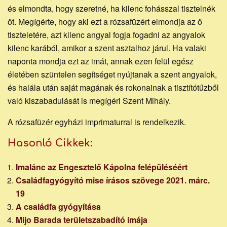
és elmondta, hogy szeretné, ha kilenc fohásszal tisztelnék
őt. Megígérte, hogy aki ezt a rózsafüzért elmondja az ő
tiszteletére, azt kilenc angyal fogja fogadni az angyalok
kilenc karából, amikor a szent asztalhoz járul. Ha valaki
naponta mondja ezt az imát, annak ezen felül egész
életében szüntelen segítséget nyújtanak a szent angyalok,
és halála után saját magának és rokonainak a tisztítótűzből
való kiszabadulását is megígéri Szent Mihály.
A rózsafüzér egyházi imprimaturral is rendelkezik.
Hasonló Cikkek:
Imalánc az Engesztelő Kápolna felépüléséért
Családfagyógyító mise írásos szövege 2021. márc.
19
A családfa gyógyítása
Mijo Barada területszabadító imája