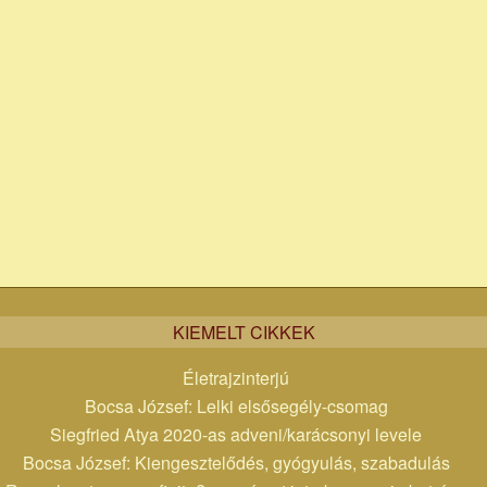
KIEMELT CIKKEK
Életrajzinterjú
Bocsa József: Lelki elsősegély-csomag
Siegfried Atya 2020-as adveni/karácsonyi levele
Bocsa József: Kiengesztelődés, gyógyulás, szabadulás