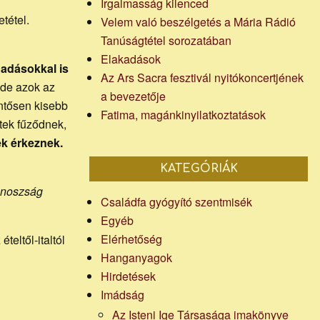
Irgalmasság kilenced
tétel.
Velem való beszélgetés a Mária Rádió
Tanúságtétel sorozatában
Elakadások
adásokkal is
Az Ars Sacra fesztivál nyitókoncertjének
 de azok az
a bevezetője
entősen kisebb
Fatima, magánkinyilatkoztatások
tek fűződnek,
k érkeznek.
KATEGÓRIÁK
gonoszság
Családfa gyógyító szentmisék
Egyéb
Elérhetőség
eltől-italtól
Hanganyagok
Hirdetések
Imádság
Az Isteni Ige Társasága imakönyve