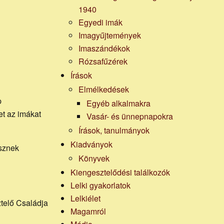
1940
Egyedi imák
Imagyűjtemények
Imaszándékok
Rózsafűzérek
Írások
Elmélkedések
p
Egyéb alkalmakra
et az imákat
Vasár- és ünnepnapokra
Írások, tanulmányok
Kiadványok
sznek
Könyvek
Kiengesztelődési találkozók
Lelki gyakorlatok
Lelkiélet
elő Családja
Magamról