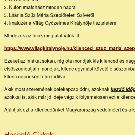
Külön imafohász minden napra
Litánia Szűz Mária Szeplőtelen Szívéről
Imafüzér a Világ Győzelmes Királynője tiszteletére
Mindezek az imák megtalálhatók itt:
https://www.vilagkiralynoje.hu/kilenced_szuz_maria_szep
Ezeket az imákat sokan, rég óta mondják kis kilenced és nagy
elsőszombatjain mondjuk, kilenc egymást követő elsőszombat
kilenc naponként újra indítva.
Akik most szeretnének belekapcsolódni, azoknak
kezdő időp
azokkal is, akik már jó ideje végzik folyamatosan ezt a kilenc
Ajánljuk ezt a kilencedünket Magyarország védelméért és a k
Hasonló Cikkek: