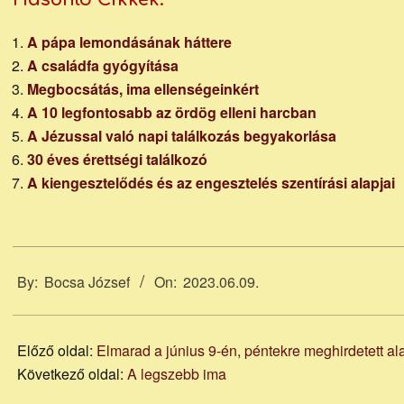
A pápa lemondásának háttere
A családfa gyógyítása
Megbocsátás, ima ellenségeinkért
A 10 legfontosabb az ördög elleni harcban
A Jézussal való napi találkozás begyakorlása
30 éves érettségi találkozó
A kiengesztelődés és az engesztelés szentírási alapjai
2023-
06-
By:
Bocsa József
On:
2023.06.09.
09
Előző oldal:
Elmarad a június 9-én, péntekre meghirdetett al
Következő oldal:
A legszebb ima