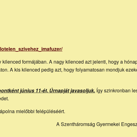
lotelen_szivehez_imafuzer/
 kilenced formájában. A nagy kilenced azt jelenti, hogy a hóna
on. A kis kilenced pedig azt, hogy folyamatosan mondjuk ezek
ontként június 11-ét, Úrnapját javasoljuk.
Így szinkronban le
edet.
ápolna mielőbbi felépüléséért.
A Szentháromság Gyermekei Engeszt