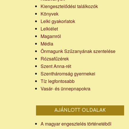
Kiengesztelődési találkozók
Könyvek
Lelki gyakorlatok
Lelkiélet
Magamról
Média
Önmagunk Szűzanyának szentelése
Rózsafűzérek
Szent Anna-rét
Szentháromság gyermekei
Tíz legfontosabb
Vasár- és ünnepnapokra
AJÁNLOTT OLDALAK
A magyar engesztelés történetéből