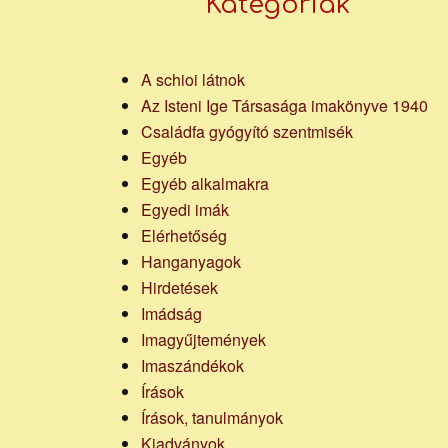
Kategoriák
A schioi látnok
Az Isteni Ige Társasága imakönyve 1940
Családfa gyógyító szentmisék
Egyéb
Egyéb alkalmakra
Egyedi imák
Elérhetőség
Hanganyagok
Hirdetések
Imádság
Imagyűjtemények
Imaszándékok
Írások
Írások, tanulmányok
Kiadványok