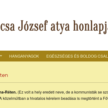
a
HANGANYAGOK
EGÉSZSÉGES ÉS BOLDOG CSA
Secondary
ef
Navigation
Menu
éten
sta
na-Réten.
(Ez volt a hely eredeti neve, de a kommunisták se sz
e. A közelmúltban a hivatalos kérelem beadása is megtörtént a F