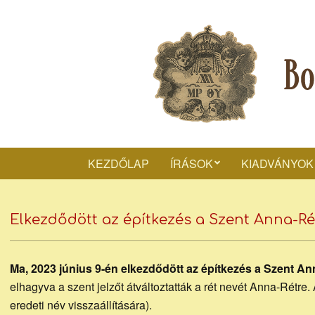
Skip
to
content
Bocs
KEZDŐLAP
ÍRÁSOK
KIADVÁNYOK
Józs
Elkezdődött az építkezés a Szent Anna-R
piari
Ma, 2023 június 9-én elkezdődött az építkezés a Szent An
elhagyva a szent jelzőt átváltoztatták a rét nevét Anna-Rétr
eredeti név visszaállítására).