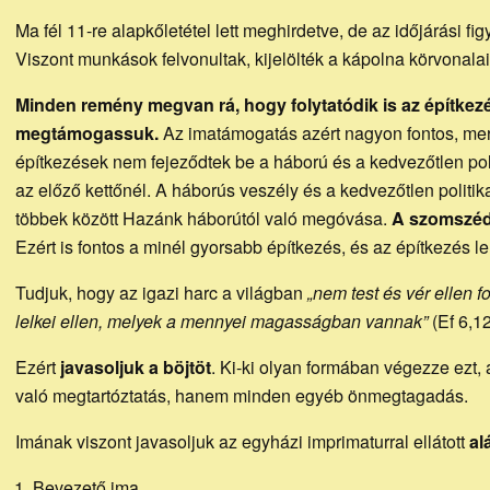
atya
Ma fél 11-re alapkőletétel lett meghirdetve, de az időjárási fi
Viszont munkások felvonultak, kijelölték a kápolna körvonalait,
honl
Minden remény megvan rá, hogy folytatódik is az építkez
megtámogassuk.
Az imatámogatás azért nagyon fontos, mert 
építkezések nem fejeződtek be a háború és a kedvezőtlen poli
az előző kettőnél. A háborús veszély és a kedvezőtlen politi
többek között Hazánk háborútól való megóvása.
A szomszéds
Ezért is fontos a minél gyorsabb építkezés, és az építkezés 
Tudjuk, hogy az igazi harc a világban
„nem test és vér ellen 
lelkei ellen, melyek a mennyei magasságban vannak”
(Ef 6,12
Ezért
javasoljuk a böjtöt
. Ki-ki olyan formában végezze ezt,
való megtartóztatás, hanem minden egyéb önmegtagadás.
Imának viszont javasoljuk az egyházi imprimaturral ellátott
al
Bevezető ima