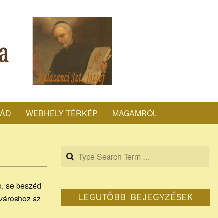
LÁD
WEBHELY TÉRKÉP
MAGAMRÓL
Search
ó, se beszéd
ővároshoz az
LEGUTÓBBI BEJEGYZÉSEK