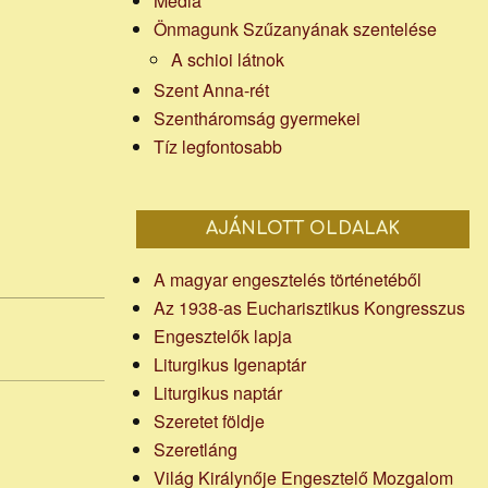
Média
Önmagunk Szűzanyának szentelése
A schioi látnok
Szent Anna-rét
Szentháromság gyermekei
Tíz legfontosabb
AJÁNLOTT OLDALAK
A magyar engesztelés történetéből
Az 1938-as Eucharisztikus Kongresszus
Engesztelők lapja
Liturgikus Igenaptár
Liturgikus naptár
Szeretet földje
Szeretláng
Világ Királynője Engesztelő Mozgalom