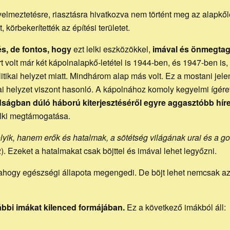
gyelmeztetésre, riasztásra hivatkozva nem történt meg az alapkőle
 körbekerítették az építési területet.
apja
és, de fontos, hogy
ezt lelki eszközökkel,
imával és önmegtag
volt már két kápolnalapkő-letétel is 1944-ben, és 1947-ben is,
tikai helyzet miatt. Mindhárom alap más volt. Ez a mostani jel
kai helyzet viszont hasonló. A kápolnához komoly kegyelmi ígére
ágban dúló háború kiterjesztéséről egyre aggasztóbb híre
lelki megtámogatása.
folyik, hanem erők és hatalmak, a sötétség világának urai és a 
). Ezeket a hatalmakat csak böjttel és imával lehet legyőzni.
 ahogy egészségi állapota megengedi. De böjt lehet nemcsak az ét
ábbi imákat kilenced formájában.
Ez a következő imákból áll: