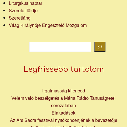
Liturgikus naptár
Szeretet földje
Szeretláng
Világ Királynője Engesztelő Mozgalom
Keresés
Legfrissebb tartalom
Irgalmasság kilenced
Velem való beszélgetés a Mária Rádió Tanúságtétel
sorozatában
Elakadások
Az Ars Sacra fesztivál nyitókoncertjének a bevezetője