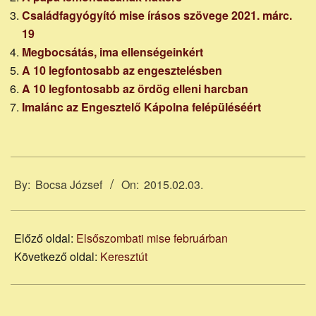
Családfagyógyító mise írásos szövege 2021. márc.
19
Megbocsátás, ima ellenségeinkért
A 10 legfontosabb az engesztelésben
A 10 legfontosabb az ördög elleni harcban
Imalánc az Engesztelő Kápolna felépüléséért
2015-
02-
By:
Bocsa József
On:
2015.02.03.
03
Előző oldal:
Elsőszombati mise februárban
Következő oldal:
Keresztút