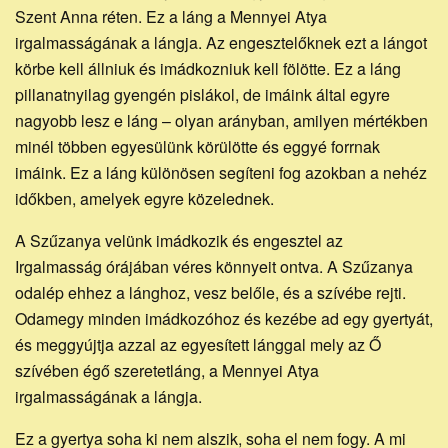
Szent Anna réten. Ez a láng a Mennyei Atya
irgalmasságának a lángja. Az engesztelőknek ezt a lángot
körbe kell állniuk és imádkozniuk kell fölötte. Ez a láng
pillanatnyilag gyengén pislákol, de imáink által egyre
nagyobb lesz e láng – olyan arányban, amilyen mértékben
minél többen egyesülünk körülötte és eggyé forrnak
imáink. Ez a láng különösen segíteni fog azokban a nehéz
időkben, amelyek egyre közelednek.
A Szűzanya velünk imádkozik és engesztel az
Irgalmasság órájában véres könnyeit ontva. A Szűzanya
odalép ehhez a lánghoz, vesz belőle, és a szívébe rejti.
Odamegy minden imádkozóhoz és kezébe ad egy gyertyát,
és meggyújtja azzal az egyesített lánggal mely az Ő
szívében égő szeretetláng, a Mennyei Atya
irgalmasságának a lángja.
Ez a gyertya soha ki nem alszik, soha el nem fogy. A mi