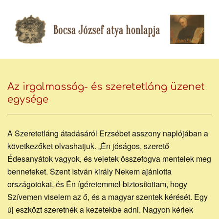
Skip
to
content
Bocsa
Secondary
Navigation
Az irgalmasság- és szeretetláng üzenet
József
Menu
egysége
piarista
A Szeretetláng átadásáról Erzsébet asszony naplójában a
következőket olvashatjuk. „Én jóságos, szerető
Édesanyátok vagyok, és veletek összefogva mentelek meg
benneteket. Szent István király Nekem ajánlotta
atya
országotokat, és Én ígéretemmel biztosítottam, hogy
Szívemen viselem az ő, és a magyar szentek kérését. Egy
új eszközt szeretnék a kezetekbe adni. Nagyon kérlek