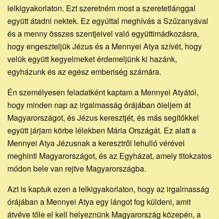
lelkigyakorlaton. Ezt szeretném most a szeretetlánggal
együtt átadni nektek. Ez egyúttal meghívás a Szűzanyával
és a menny összes szentjeivel való együttimádkozásra,
hogy engeszteljük Jézus és a Mennyei Atya szívét, hogy
velük együtt kegyelmeket érdemeljünk ki hazánk,
egyházunk és az egész emberiség számára.
Én személyesen feladatként kaptam a Mennyei Atyától,
hogy minden nap az irgalmasság órájában öleljem át
Magyarországot, és Jézus keresztjét, és más segítőkkel
együtt járjam körbe lélekben Mária Országát. Ez alatt a
Mennyei Atya Jézusnak a keresztről lehulló vérével
meghinti Magyarországot, és az Egyházat, amely titokzatos
módon bele van rejtve Magyarországba.
Azt is kaptuk ezen a lelkigyakorlaton, hogy az irgalmasság
órájában a Mennyei Atya egy lángot fog küldeni, amit
átvéve tőle el kell helyeznünk Magyarország közepén, a