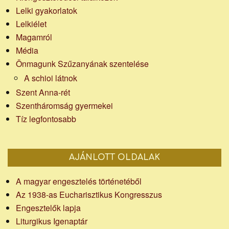
Lelki gyakorlatok
Lelkiélet
Magamról
Média
Önmagunk Szűzanyának szentelése
A schioi látnok
Szent Anna-rét
Szentháromság gyermekei
Tíz legfontosabb
AJÁNLOTT OLDALAK
A magyar engesztelés történetéből
Az 1938-as Eucharisztikus Kongresszus
Engesztelők lapja
Liturgikus Igenaptár