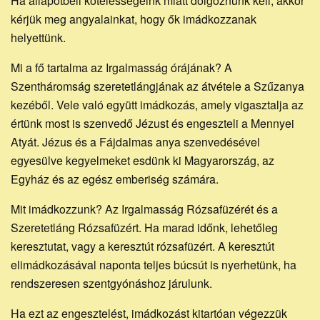
Ha állapotbeli kötelességeink miatt dolgoznunk kell, akkor
kérjük meg angyalainkat, hogy ők imádkozzanak
helyettünk.
Mi a fő tartalma az Irgalmasság órájának? A
Szentháromság szeretetlángjának az átvétele a Szűzanya
kezéből. Vele való együtt imádkozás, amely vigasztalja az
értünk most is szenvedő Jézust és engeszteli a Mennyei
Atyát. Jézus és a Fájdalmas anya szenvedésével
egyesülve kegyelmeket esdünk ki Magyarország, az
Egyház és az egész emberiség számára.
Mit imádkozzunk? Az Irgalmasság Rózsafüzérét és a
Szeretetláng Rózsafüzért. Ha marad időnk, lehetőleg
keresztutat, vagy a keresztút rózsafüzért. A keresztút
elimádkozásával naponta teljes búcsút is nyerhetünk, ha
rendszeresen szentgyónáshoz járulunk.
Ha ezt az engesztelést, imádkozást kitartóan végezzük