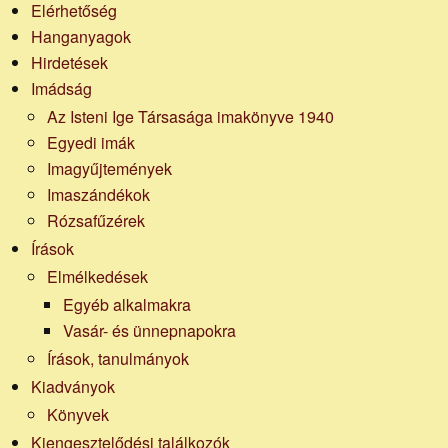
Elérhetőség
Hanganyagok
Hirdetések
Imádság
Az Isteni Ige Társasága imakönyve 1940
Egyedi imák
Imagyűjtemények
Imaszándékok
Rózsafűzérek
Írások
Elmélkedések
Egyéb alkalmakra
Vasár- és ünnepnapokra
Írások, tanulmányok
Kiadványok
Könyvek
Kiengesztelődési találkozók