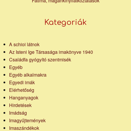
Fatima, magánkinyilatkoztatások
Kategoriák
A schioi látnok
Az Isteni Ige Társasága imakönyve 1940
Családfa gyógyító szentmisék
Egyéb
Egyéb alkalmakra
Egyedi imák
Elérhetőség
Hanganyagok
Hirdetések
Imádság
Imagyűjtemények
Imaszándékok