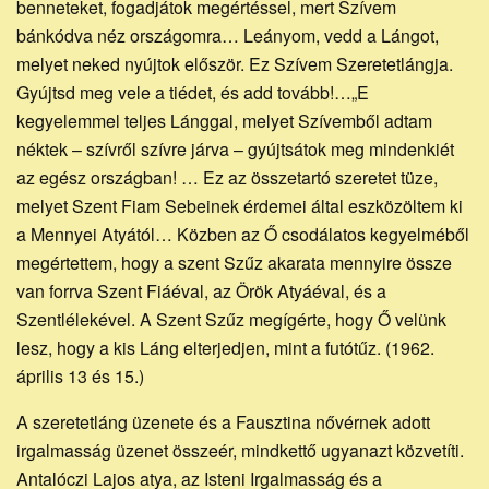
honlapja
benneteket, fogadjátok megértéssel, mert Szívem
bánkódva néz országomra… Leányom, vedd a Lángot,
melyet neked nyújtok először. Ez Szívem Szeretetlángja.
Gyújtsd meg vele a tiédet, és add tovább!…„E
kegyelemmel teljes Lánggal, melyet Szívemből adtam
néktek – szívről szívre járva – gyújtsátok meg mindenkiét
az egész országban! … Ez az összetartó szeretet tüze,
melyet Szent Fiam Sebeinek érdemei által eszközöltem ki
a Mennyei Atyától… Közben az Ő csodálatos kegyelméből
megértettem, hogy a szent Szűz akarata mennyire össze
van forrva Szent Fiáéval, az Örök Atyáéval, és a
Szentlélekével. A Szent Szűz megígérte, hogy Ő velünk
lesz, hogy a kis Láng elterjedjen, mint a futótűz. (1962.
április 13 és 15.)
A szeretetláng üzenete és a Fausztina nővérnek adott
irgalmasság üzenet összeér, mindkettő ugyanazt közvetíti.
Antalóczi Lajos atya, az Isteni Irgalmasság és a