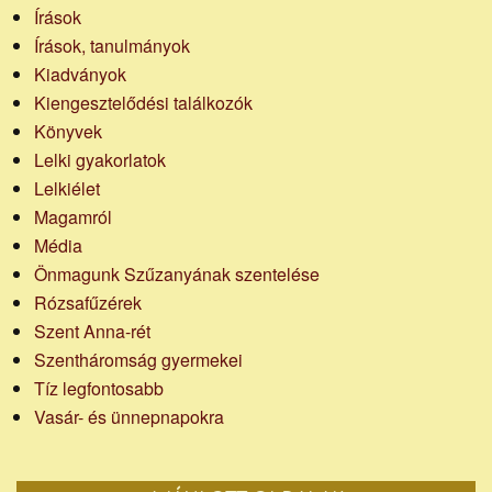
Írások
Írások, tanulmányok
Kiadványok
Kiengesztelődési találkozók
Könyvek
Lelki gyakorlatok
Lelkiélet
Magamról
Média
Önmagunk Szűzanyának szentelése
Rózsafűzérek
Szent Anna-rét
Szentháromság gyermekei
Tíz legfontosabb
Vasár- és ünnepnapokra