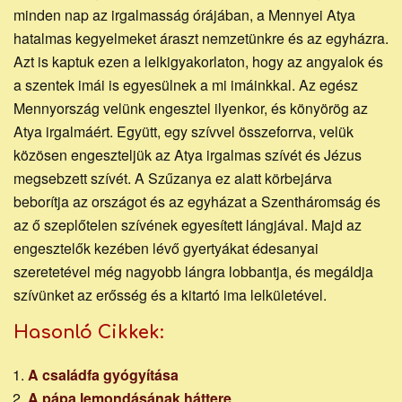
minden nap az irgalmasság órájában, a Mennyei Atya
hatalmas kegyelmeket áraszt nemzetünkre és az egyházra.
Azt is kaptuk ezen a lelkigyakorlaton, hogy az angyalok és
a szentek imái is egyesülnek a mi imáinkkal. Az egész
Mennyország velünk engesztel ilyenkor, és könyörög az
Atya irgalmáért. Együtt, egy szívvel összeforrva, velük
közösen engeszteljük az Atya irgalmas szívét és Jézus
megsebzett szívét. A Szűzanya ez alatt körbejárva
beborítja az országot és az egyházat a Szentháromság és
az ő szeplőtelen szívének egyesített lángjával. Majd az
engesztelők kezében lévő gyertyákat édesanyai
szeretetével még nagyobb lángra lobbantja, és megáldja
szívünket az erősség és a kitartó ima lelkületével.
Hasonló Cikkek:
A családfa gyógyítása
A pápa lemondásának háttere