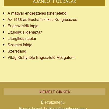
AJÁNLOTT OLDALAK
A magyar engesztelés történetéből
Az 1938-as Eucharisztikus Kongresszus
Engesztelők lapja
Liturgikus Igenaptár
Liturgikus naptár
Szeretet földje
Szeretláng
Világ Királynője Engesztelő Mozgalom
KIEMELT CIKKEK
Életrajzinterjú
Bocsa József: Lelki elsősegély-csomag