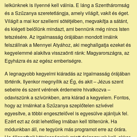
lelkünknek is ilyenné kell válnia. E láng a Szentháromság
és a Szűzanya szeretetlángja, amely világít, vakít és éget.
Világít a mai kor szellemi sötétjében, megvakítja a sátánt,
és kiégeti belőlünk mindazt, ami bennünk még nincs Isten
tetszésére. Az irgalmasság órájában mondott imáink
felszállnak a Mennyei Atyához, aki meghallgatja ezeket és
kegyelemmé alakítva visszaönti ránk: Magyarországra, az
Egyházra és az egész emberiségre.
A legnagyobb kegyelmi kiáradás az irgalmasság órájában
történik. Ilyenkor megnyílik az Ég, és akit – Jézus szent
sebeire és szent vérének érdemeire hivatkozva –
odaviszünk a szívünkben, arra kiárad a kegyelem. Fontos,
hogy az imáinkat a Szűzanya szeplőtelen szívével
egyesítve, a többi engesztelővel is egyesülve ajánljuk fel.
Ezért ezt az órát lehetőleg imában kell töltenünk. Ha
módunkban áll, ne tegyünk más programot erre az órára.