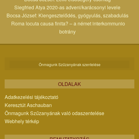
Siegfried Atya 2020-as adveni/karácsonyi levele
Bocsa József: Kiengesztelődés, gyógyulás, szabadulás
Roma locuta causa finita? – a német interkommunio
botrány
Önmagunk Szűzanyának szentelése
OLDALAK
Adatkezelési tájékoztató
Keresztút Aschauban
Önmagunk Szűzanyának való odaszentelése
Webhely térkép