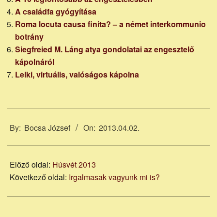
A családfa gyógyítása
Roma locuta causa finita? – a német interkommunio
botrány
Siegfreied M. Láng atya gondolatai az engesztelő
kápolnáról
Lelki, virtuális, valóságos kápolna
2013-
04-
By:
Bocsa József
On:
2013.04.02.
02
Előző oldal:
Húsvét 2013
Következő oldal:
Irgalmasak vagyunk mi is?