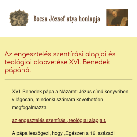
Skip
to
content
Bocsa
Secondary
Navigation
Az engesztelés szentírási alapjai és
József
Menu
teológiai alapvetése XVI. Benedek
pápánál
piarista
XVI. Benedek pápa a Názáreti Jézus című könyvében
világosan, mindenki számára követhetően
atya
megfogalmazza
az engesztelés szentírási, teológiai alapjait.
A pápa leszögezi, hogy „Egészen a 16. századi