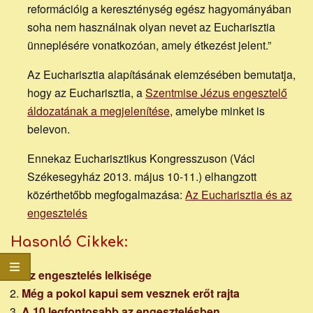
honlapja
reformációig a kereszténység egész hagyományában
soha nem használnak olyan nevet az Eucharisztia
ünneplésére vonatkozóan, amely étkezést jelent.”
Az Eucharisztia alapításának elemzésében bemutatja,
hogy az Eucharisztia, a
Szentmise Jézus engesztelő
áldozatának a megjelenítése
, amelybe minket is
belevon.
Ennekaz Eucharisztikus Kongresszuson (Váci
Székesegyház 2013. május 10-11.) elhangzott
közérthetőbb megfogalmazása:
Az Eucharisztia és az
engesztelés
Hasonló Cikkek:
Az engesztelés lelkisége
Még a pokol kapui sem vesznek erőt rajta
A 10 legfontosabb az engesztelésben