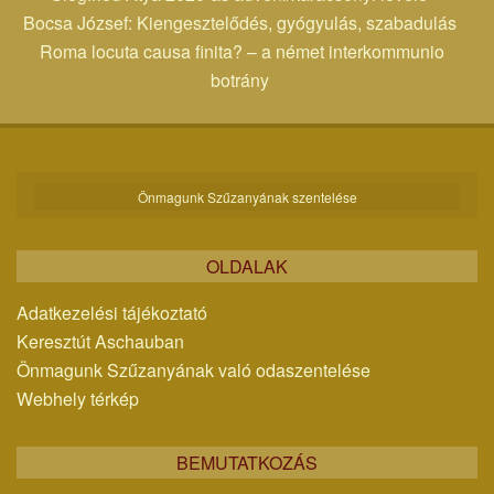
Bocsa József: Kiengesztelődés, gyógyulás, szabadulás
Roma locuta causa finita? – a német interkommunio
botrány
Önmagunk Szűzanyának szentelése
OLDALAK
Adatkezelési tájékoztató
Keresztút Aschauban
Önmagunk Szűzanyának való odaszentelése
Webhely térkép
BEMUTATKOZÁS