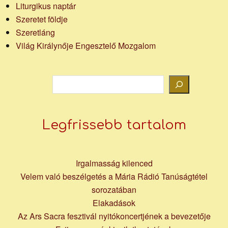
Liturgikus naptár
Szeretet földje
Szeretláng
Világ Királynője Engesztelő Mozgalom
Keresés
Legfrissebb tartalom
Irgalmasság kilenced
Velem való beszélgetés a Mária Rádió Tanúságtétel
sorozatában
Elakadások
Az Ars Sacra fesztivál nyitókoncertjének a bevezetője