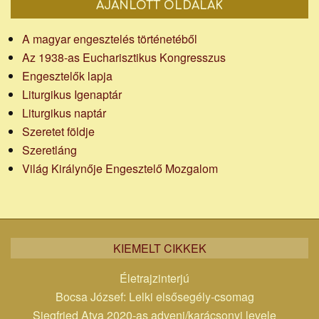
AJÁNLOTT OLDALAK
A magyar engesztelés történetéből
Az 1938-as Eucharisztikus Kongresszus
Engesztelők lapja
Liturgikus Igenaptár
Liturgikus naptár
Szeretet földje
Szeretláng
Világ Királynője Engesztelő Mozgalom
KIEMELT CIKKEK
Életrajzinterjú
Bocsa József: Lelki elsősegély-csomag
Siegfried Atya 2020-as adveni/karácsonyi levele