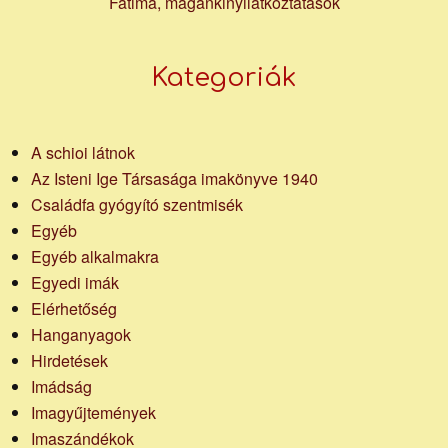
Fatima, magánkinyilatkoztatások
Kategoriák
A schioi látnok
Az Isteni Ige Társasága imakönyve 1940
Családfa gyógyító szentmisék
Egyéb
Egyéb alkalmakra
Egyedi imák
Elérhetőség
Hanganyagok
Hirdetések
Imádság
Imagyűjtemények
Imaszándékok