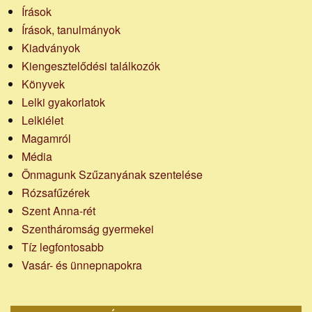
Írások
Írások, tanulmányok
Kiadványok
Kiengesztelődési találkozók
Könyvek
Lelki gyakorlatok
Lelkiélet
Magamról
Média
Önmagunk Szűzanyának szentelése
Rózsafűzérek
Szent Anna-rét
Szentháromság gyermekei
Tíz legfontosabb
Vasár- és ünnepnapokra