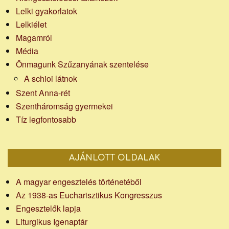
Lelki gyakorlatok
Lelkiélet
Magamról
Média
Önmagunk Szűzanyának szentelése
A schioi látnok
Szent Anna-rét
Szentháromság gyermekei
Tíz legfontosabb
AJÁNLOTT OLDALAK
A magyar engesztelés történetéből
Az 1938-as Eucharisztikus Kongresszus
Engesztelők lapja
Liturgikus Igenaptár