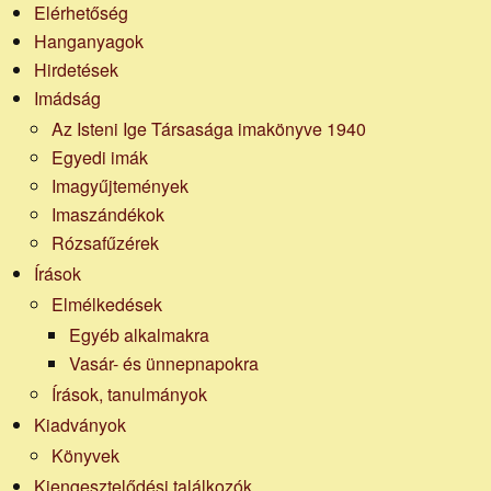
Elérhetőség
Hanganyagok
Hirdetések
Imádság
Az Isteni Ige Társasága imakönyve 1940
Egyedi imák
Imagyűjtemények
Imaszándékok
Rózsafűzérek
Írások
Elmélkedések
Egyéb alkalmakra
Vasár- és ünnepnapokra
Írások, tanulmányok
Kiadványok
Könyvek
Kiengesztelődési találkozók