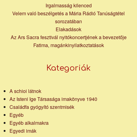
Irgalmasság kilenced
Velem való beszélgetés a Mária Rádió Tanúságtétel
sorozatában
Elakadások
Az Ars Sacra fesztivál nyitókoncertjének a bevezetője
Fatima, magánkinyilatkoztatások
Kategoriák
A schioi látnok
Az Isteni Ige Társasága imakönyve 1940
Családfa gyógyító szentmisék
Egyéb
Egyéb alkalmakra
Egyedi imák