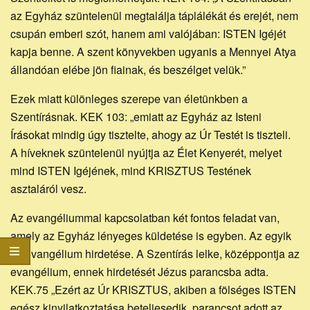
az Egyház szüntelenül megtalálja táplálékát és erejét, nem
csupán emberi szót, hanem ami valójában: ISTEN Igéjét
kapja benne. A szent könyvekben ugyanis a Mennyei Atya
állandóan elébe jön fiainak, és beszélget velük.”
Ezek miatt különleges szerepe van életünkben a
Szentírásnak. KEK 103: „emiatt az Egyház az Isteni
Írásokat mindig úgy tisztelte, ahogy az Úr Testét is tiszteli.
A híveknek szüntelenül nyújtja az Élet Kenyerét, melyet
mind ISTEN Igéjének, mind KRISZTUS Testének
asztaláról vesz.
Az evangéliummal kapcsolatban két fontos feladat van,
amely az Egyház lényeges küldetése is egyben. Az egyik
az evangélium hirdetése. A Szentírás lelke, középpontja az
evangélium, ennek hirdetését Jézus parancsba adta.
KEK.75 „Ezért az Úr KRISZTUS, akiben a fölséges ISTEN
egész kinyilatkoztatása beteljesedik, parancsot adott az