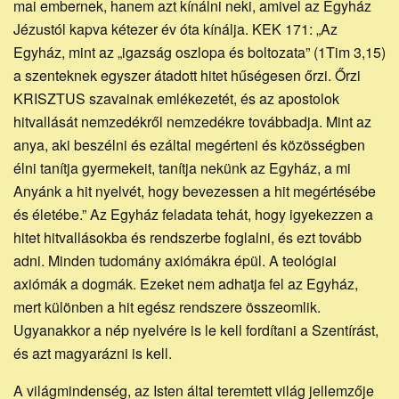
mai embernek, hanem azt kínálni neki, amivel az Egyház
Jézustól kapva kétezer év óta kínálja. KEK 171: „Az
Egyház, mint az „igazság oszlopa és boltozata” (1Tim 3,15)
a szenteknek egyszer átadott hitet hűségesen őrzi. Őrzi
KRISZTUS szavainak emlékezetét, és az apostolok
hitvallását nemzedékről nemzedékre továbbadja. Mint az
anya, aki beszélni és ezáltal megérteni és közösségben
élni tanítja gyermekeit, tanítja nekünk az Egyház, a mi
Anyánk a hit nyelvét, hogy bevezessen a hit megértésébe
és életébe.” Az Egyház feladata tehát, hogy igyekezzen a
hitet hitvallásokba és rendszerbe foglalni, és ezt tovább
adni. Minden tudomány axiómákra épül. A teológiai
axiómák a dogmák. Ezeket nem adhatja fel az Egyház,
mert különben a hit egész rendszere összeomlik.
Ugyanakkor a nép nyelvére is le kell fordítani a Szentírást,
és azt magyarázni is kell.
A világmindenség, az Isten által teremtett világ jellemzője