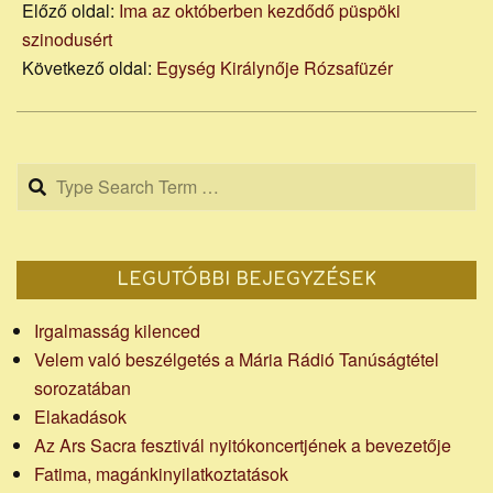
Előző oldal:
Ima az októberben kezdődő püspöki
szinodusért
Következő oldal:
Egység Királynője Rózsafüzér
Search
LEGUTÓBBI BEJEGYZÉSEK
Irgalmasság kilenced
Velem való beszélgetés a Mária Rádió Tanúságtétel
sorozatában
Elakadások
Az Ars Sacra fesztivál nyitókoncertjének a bevezetője
Fatima, magánkinyilatkoztatások