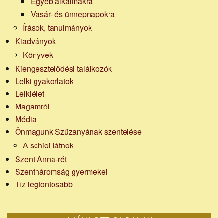
Egyéb alkalmakra
Vasár- és ünnepnapokra
Írások, tanulmányok
Kiadványok
Könyvek
Kiengesztelődési találkozók
Lelki gyakorlatok
Lelkiélet
Magamról
Média
Önmagunk Szűzanyának szentelése
A schioi látnok
Szent Anna-rét
Szentháromság gyermekei
Tíz legfontosabb