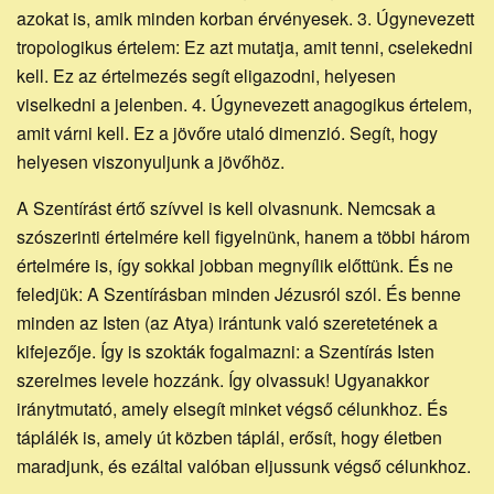
azokat is, amik minden korban érvényesek. 3. Úgynevezett
tropologikus értelem: Ez azt mutatja, amit tenni, cselekedni
kell. Ez az értelmezés segít eligazodni, helyesen
viselkedni a jelenben. 4. Úgynevezett anagogikus értelem,
amit várni kell. Ez a jövőre utaló dimenzió. Segít, hogy
helyesen viszonyuljunk a jövőhöz.
A Szentírást értő szívvel is kell olvasnunk. Nemcsak a
szószerinti értelmére kell figyelnünk, hanem a többi három
értelmére is, így sokkal jobban megnyílik előttünk. És ne
feledjük: A Szentírásban minden Jézusról szól. És benne
minden az Isten (az Atya) irántunk való szeretetének a
kifejezője. Így is szokták fogalmazni: a Szentírás Isten
szerelmes levele hozzánk. Így olvassuk! Ugyanakkor
iránytmutató, amely elsegít minket végső célunkhoz. És
táplálék is, amely út közben táplál, erősít, hogy életben
maradjunk, és ezáltal valóban eljussunk végső célunkhoz.