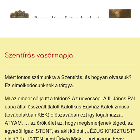
Skip
to
content
Bocsa
Secondary
Navigation
Szentírás vasárnapja
József
Menu
Miért fontos számunkra a Szentírás, és hogyan olvassuk?
piarista
Ez elmélkedésünknek a tárgya.
Mi az ember célja itt a földön? Az üdvösség. A II. János Pál
pápa által összeállíttatott Katolikus Egyház Katekizmusa
atya
(továbbiakban KEK) előszavában ezt így fogalmazza:
ATYÁM, … az örök élet az, hogy megismerjenek téged, az
egyedül igaz ISTENT, és akit küldtél, JÉZUS KRISZTUST”
(Jn 17,3). „ISTEN, a mi Üdvözítőnk … azt akarja, hogy