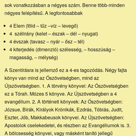
sok vonatkozásban a négyes szám. Benne több-minden
négyes felépítésű. A legfontosabbak
4 Elem (föld – tűz –víz – levegő)
4 szélirány (kelet – észak – dél – nyugat)
4 évszak (tavasz – nyár – ősz – tél)
4 kiterjedés (dimenzió) szélesség, – hosszúság –
magasság, – mélység)
A Szentírásra is jellemző ez a 4-es tagozódás. Négy fajta
könyv van mind az Ószövetségben, mind az
Újszövetségben. 1. A törvény könyvei: Az Ószövetségben
ez a Tórah. Mózes 5 könyve. Az Újszövetségben a 4
evangélium. 2. A történeti könyvek: Az Ószövetségben:
Józsue, Bírák, Királyok Krónikák, Ezdrás, Tóbiás, Judit,
Eszter, Jób, Makkabeusok könyvei. Az Újszövetségben:
Apostolok cselekedetei, és részben az Evangéliumok is. 3.
A bölcsesség könyvei, vagy másként tanító jellegű