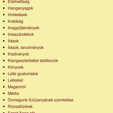
Elérhetőség
Hanganyagok
Hirdetések
Imádság
Imagyűjtemények
Imaszándékok
Írások
Írások, tanulmányok
Kiadványok
Kiengesztelődési találkozók
Könyvek
Lelki gyakorlatok
Lelkiélet
Magamról
Média
Önmagunk Szűzanyának szentelése
Rózsafűzérek
Szent Anna-rét