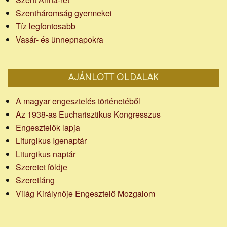
Szentháromság gyermekei
Tíz legfontosabb
Vasár- és ünnepnapokra
AJÁNLOTT OLDALAK
A magyar engesztelés történetéből
Az 1938-as Eucharisztikus Kongresszus
Engesztelők lapja
Liturgikus Igenaptár
Liturgikus naptár
Szeretet földje
Szeretláng
Világ Királynője Engesztelő Mozgalom