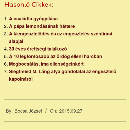
Hasonló Cikkek:
A családfa gyógyítása
A pápa lemondásának háttere
A kiengesztelődés és az engesztelés szentírási
alapjai
30 éves érettségi találkozó
A 10 legfontosabb az ördög elleni harcban
Megbocsátás, ima ellenségeinkért
Siegfreied M. Láng atya gondolatai az engesztelő
kápolnáról
2015-
09-
By:
Bocsa József
On:
2015.09.27.
27