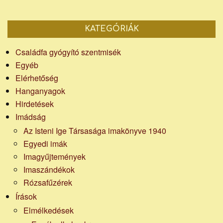
KATEGÓRIÁK
Családfa gyógyító szentmisék
Egyéb
Elérhetőség
Hanganyagok
Hirdetések
Imádság
Az Isteni Ige Társasága imakönyve 1940
Egyedi imák
Imagyűjtemények
Imaszándékok
Rózsafűzérek
Írások
Elmélkedések