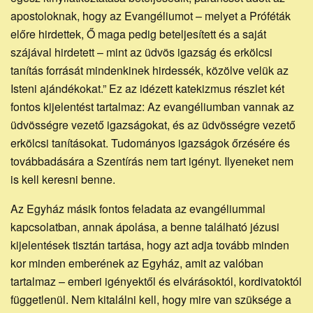
apostoloknak, hogy az Evangéliumot – melyet a Próféták
előre hirdettek, Ő maga pedig beteljesített és a saját
szájával hirdetett – mint az üdvös igazság és erkölcsi
tanítás forrását mindenkinek hirdessék, közölve velük az
Isteni ajándékokat.” Ez az idézett katekizmus részlet két
fontos kijelentést tartalmaz: Az evangéliumban vannak az
üdvösségre vezető igazságokat, és az üdvösségre vezető
erkölcsi tanításokat. Tudományos igazságok őrzésére és
továbbadására a Szentírás nem tart igényt. Ilyeneket nem
is kell keresni benne.
Az Egyház másik fontos feladata az evangéliummal
kapcsolatban, annak ápolása, a benne található jézusi
kijelentések tisztán tartása, hogy azt adja tovább minden
kor minden emberének az Egyház, amit az valóban
tartalmaz – emberi igényektől és elvárásoktól, kordivatoktól
függetlenül. Nem kitalálni kell, hogy mire van szüksége a