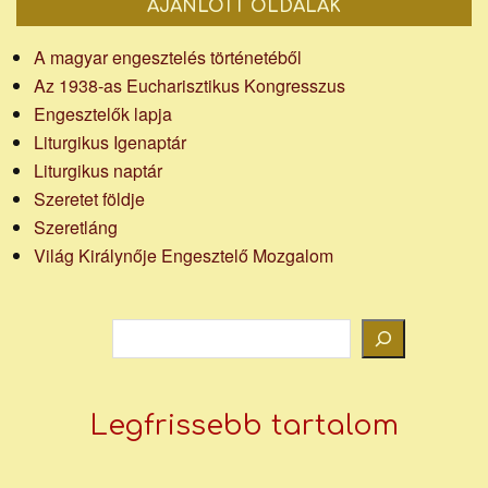
AJÁNLOTT OLDALAK
A magyar engesztelés történetéből
Az 1938-as Eucharisztikus Kongresszus
Engesztelők lapja
Liturgikus Igenaptár
Liturgikus naptár
Szeretet földje
Szeretláng
Világ Királynője Engesztelő Mozgalom
Keresés
Legfrissebb tartalom