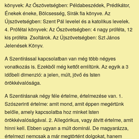
könyvek: Az Ószövetségben: Példabeszédek, Prédikátor,
Énekek éneke, Bölcsesség, Sirák fia könyve. Az
Újszövetségben: Szent Pál levelei és a katolikus levelek.
4. Prófétai könyvek: Az Ószövetségben: 4 nagy próféta, 12
kis próféta Zsoltárok. Az Újszövetségben: Szt János
Jelenések Könyv.
A Szentírással kapcsolatban van még több négyes
vonatkozás is. Ezekből még kettőt említünk. Az egyik a 3
időbeli dimenzió: a jelen, múlt, jövő és Isten
örökkévalósága.
A Szentírásnak négy féle értelme, értelmezése van. 1.
Szószerinti értelme: amit mond, amit éppen megértünk
belőle, amely kapcsolatba hoz minket Isten
örökkévalóságával. 2. Allegórikus, vagy átvitt értelme, amit
hinni kell. Ebben ugyan a múlt dominál. De magyarázza,
értelmezi nemcsak a már megtörtént dolgokat, hanem