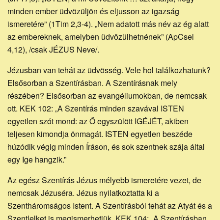
honlapja
minden ember üdvözüljön és eljusson az igazság
ismeretére” (1Tim 2,3-4). „Nem adatott más név az ég alatt
az embereknek, amelyben üdvözülhetnének” (ApCsel
4,12), /csak JÉZUS Neve/.
Jézusban van tehát az üdvösség. Vele hol találkozhatunk?
Elsősorban a Szentírásban. A Szentírásnak mely
részében? Elsősorban az evangéliumokban, de nemcsak
ott. KEK 102: „A Szentírás minden szavával ISTEN
egyetlen szót mond: az Ő egyszülött IGÉJÉT, akiben
teljesen kimondja önmagát. ISTEN egyetlen beszéde
húzódik végig minden Íráson, és sok szentnek szája által
egy Ige hangzik.”
Az egész Szentírás Jézus mélyebb ismeretére vezet, de
nemcsak Jézuséra. Jézus nyilatkoztatta ki a
Szentháromságos Istent. A Szentírásból tehát az Atyát és a
Szentlelket is megismerhetjük. KEK 104: „A Szentírásban