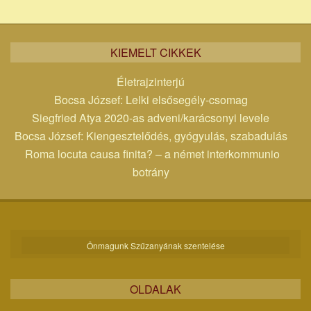
KIEMELT CIKKEK
Életrajzinterjú
Bocsa József: Lelki elsősegély-csomag
Siegfried Atya 2020-as adveni/karácsonyi levele
Bocsa József: Kiengesztelődés, gyógyulás, szabadulás
Roma locuta causa finita? – a német interkommunio
botrány
Önmagunk Szűzanyának szentelése
OLDALAK