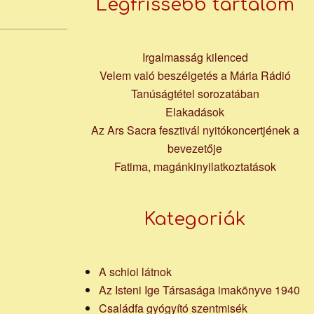
Legfrissebb tartalom
Irgalmasság kilenced
Velem való beszélgetés a Mária Rádió
Tanúságtétel sorozatában
Elakadások
Az Ars Sacra fesztivál nyitókoncertjének a
bevezetője
Fatima, magánkinyilatkoztatások
Kategoriák
A schioi látnok
Az Isteni Ige Társasága imakönyve 1940
Családfa gyógyító szentmisék