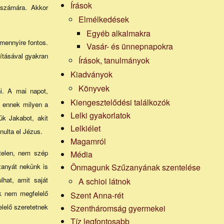
Írások
 számára. Akkor
Elmélkedések
Egyéb alkalmakra
mennyire fontos.
Vasár- és ünnepnapokra
nításával gyakran
Írások, tanulmányok
Kiadványok
Könyvek
ni. A mai napot,
Kiengesztelődési találkozók
y ennek milyen a
Lelki gyakorlatok
ük Jakabot, akit
Lelkiélet
nulta el Jézus.
Magamról
ytelen, nem szép
Média
zanyát nekünk is
Önmagunk Szűzanyának szentelése
hat, amit saját
A schioi látnok
ük nem megfelelő
Szent Anna-rét
lelő szeretetnek
Szentháromság gyermekei
Tíz legfontosabb