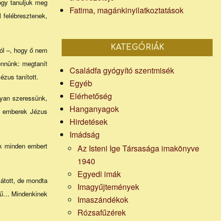
ogy tanuljuk meg
Fatima, magánkinyilatkoztatások
 felébresztenek,
KATEGÓRIÁK
ból –, hogy ő nem
ennünk: megtanít
Családfa gyógyító szentmisék
ézus tanított.
Egyéb
Elérhetőség
gyan szeressünk,
Hanganyagok
az emberek Jézus
Hirdetések
Imádság
nk minden embert
Az Isteni Ige Társasága imakönyve
1940
Egyedi imák
sátott, de mondta
Imagyűjtemények
itű… Mindenkinek
Imaszándékok
Rózsafűzérek