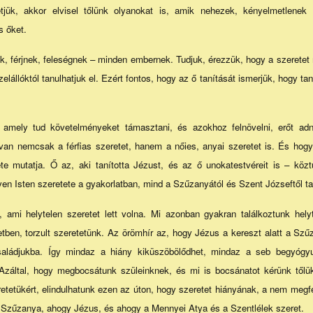
etjük, akkor elvisel tőlünk olyanokat is, amik nehezek, kényelmetlenek
s őket.
, férjnek, feleségnek – minden embernek. Tudjuk, érezzük, hogy a szeretet 
elállóktól tanulhatjuk el. Ezért fontos, hogy az ő tanítását ismerjük, hogy ta
t, amely tud követelményeket támasztani, és azokhoz felnövelni, erőt ad
 van nemcsak a férfias szeretet, hanem a nőies, anyai szeretet is. És hog
ete mutatja. Ő az, aki tanította Jézust, és az ő unokatestvéreit is – közt
en Isten szeretete a gyakorlatban, mind a Szűzanyától és Szent Józseftől ta
ami helytelen szeretet lett volna. Mi azonban gyakran találkoztunk hel
tben, torzult szeretetünk. Az örömhír az, hogy Jézus a kereszt alatt a Szű
saládjukba. Így mindaz a hiány kiküszöbölődhet, mindaz a seb begyógyul
 Azáltal, hogy megbocsátunk szüleinknek, és mi is bocsánatot kérünk től
etetükért, elindulhatunk ezen az úton, hogy szeretet hiányának, a nem megfe
a Szűzanya, ahogy Jézus, és ahogy a Mennyei Atya és a Szentlélek szeret.