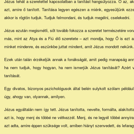
Jézus tehát a szeretettel kapcsolatban a tanítást hangsúlyozza. Ő az, a
azt, amire ő tanított. Tanítása legyen egészen a miénk, egyesüljünk ezz
akkor is rögtön tudjuk. Tudjuk felmondani, és tudjuk megélni, cselekedni.
Jézus ezután megismétli, sőt tovább fokozza a szeretet természetére vona
más, mint az Atya és a Fiú élő szeretete – azt mondja, hogy Ő is ezt az
minket mindenre, és eszünkbe juttat mindent, amit Jézus mondott nekünk. T
Ezek után talán érzékeljük annak a fonákságát, amit pedig manapság an
ha nem tudjuk, hogy hogyan, ha nem ismerjük Jézus tanítását? Azért 
tanítását.
Egy divatos, bizonyos pszichológusok által belén sulykolt szólam például
úgy, ahogy van, olyannak, amilyen.
Jézus egyáltalán nem így tett. Jézus tanította, nevelte, formálta, alakítot
azt is, hogy menj és többé ne vétkezzél. Menj, és ne legyél többé annyi
azt adta, amire éppen szüksége volt, amiben hiányt szenvedett, és lefaragt