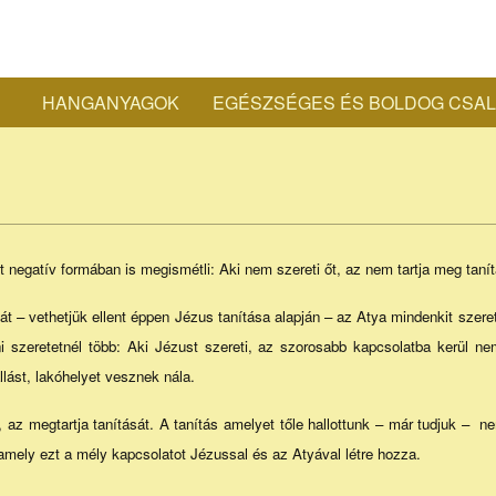
Bocs
HANGANYAGOK
EGÉSZSÉGES ÉS BOLDOG CSA
Secondary
Józs
Navigation
Menu
piari
zt negatív formában is megismétli: Aki nem szereti őt, az nem tartja meg tanít
hát – vethetjük ellent éppen Jézus tanítása alapján – az Atya mindenkit szere
atya
ni szeretetnél több: Aki Jézust szereti, az szorosabb kapcsolatba kerül n
lást, lakóhelyet vesznek nála.
honl
, az megtartja tanítását. A tanítás amelyet tőle hallottunk – már tudjuk – n
 amely ezt a mély kapcsolatot Jézussal és az Atyával létre hozza.