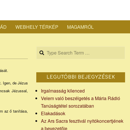
a
LÁD
WEBHELY TÉRKÉP
MAGAMRÓL
ef
Search
sta
ását.
LEGUTÓBBI BEJEGYZÉSEK
t. Igen, de Jézus
Irgalmasság kilenced
emcsak Jézussal,
Velem való beszélgetés a Mária Rádió
Tanúságtétel sorozatában
apja
em az ő tanítása,
Elakadások
Az Ars Sacra fesztivál nyitókoncertjének
a bevezetője