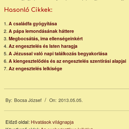
Hasonló Cikkek:
A családfa gyógyítása
A pápa lemondásának háttere
Megbocsátás, ima ellenségeinkért
Az engesztelés és Isten haragja
A Jézussal való napi találkozás begyakorlása
A kiengesztelődés és az engesztelés szentírási alapjai
Az engesztelés lelkisége
2013-
05-
By:
Bocsa József
On:
2013.05.05.
05
Előző oldal:
Hivatások világnapja