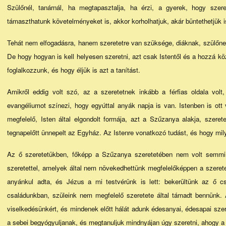
Szülőnél, tanárnál, ha megtapasztalja, ha érzi, a gyerek, hogy szer
támaszthatunk követelményeket is, akkor korholhatjuk, akár büntethetjük i
Tehát nem elfogadásra, hanem szeretetre van szüksége, diáknak, szülőnek
De hogy hogyan is kell helyesen szeretni, azt csak Istentől és a hozzá köz
foglalkozzunk, és hogy éljük is azt a tanítást.
Amikről eddig volt szó, az a szeretetnek inkább a férfias oldala vol
evangéliumot színezi, hogy egyúttal anyák napja is van. Istenben is ott
megfelelő, Isten által elgondolt formája, azt a Szűzanya alakja, szeret
tegnapelőtt ünnepelt az Egyház. Az Istenre vonatkozó tudást, és hogy mily
Az ő szeretetükben, főképp a Szűzanya szeretetében nem volt semmi, 
szeretettel, amelyek által nem növekedhettünk megfelelőképpen a szerete
anyánkul adta, és Jézus a mi testvérünk is lett: bekerültünk az ő c
családunkban, szüleink nem megfelelő szeretete által támadt bennünk.
viselkedésünkért, és mindenek előtt hálát adunk édesanyai, édesapai szer
a sebei begyógyuljanak, és megtanuljuk mindnyájan úgy szeretni, ahogy 