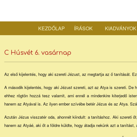
Skip
to
content
KEZDŐLAP
ÍRÁSOK
KIADVÁNYOK
C Húsvét 6. vasárnap
Az első kijelentés, hogy aki szereti Jézust, az megtartja az ő tanítását. E
A második kijelentés, hogy aki Jézust szereti, azt az Atya is szereti. De 
ehhez rögtön hozzá tesz valamit, ami ennél a mindenkire kiterjedő iste
hanem az Atyával is. Az ilyen ember szívébe betér Jézus és az Atya. Szál
Azután Jézus visszatér oda, ahonnét kiindult: a tanításhoz. Aki szereti őt
hanem az Atyáé, aki őt a földre küldte, hogy átadja nekünk azt a tanítást,