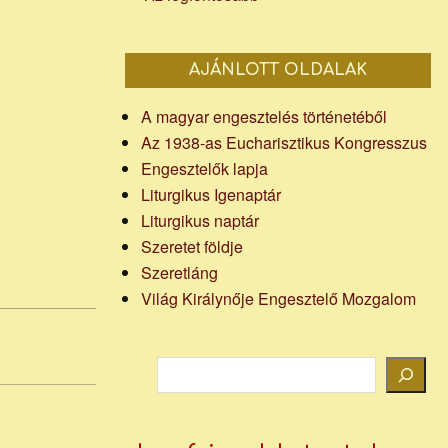
AJÁNLOTT OLDALAK
A magyar engesztelés történetéből
Az 1938-as Eucharisztikus Kongresszus
Engesztelők lapja
Liturgikus Igenaptár
Liturgikus naptár
Szeretet földje
Szeretláng
Világ Királynője Engesztelő Mozgalom
Keresés