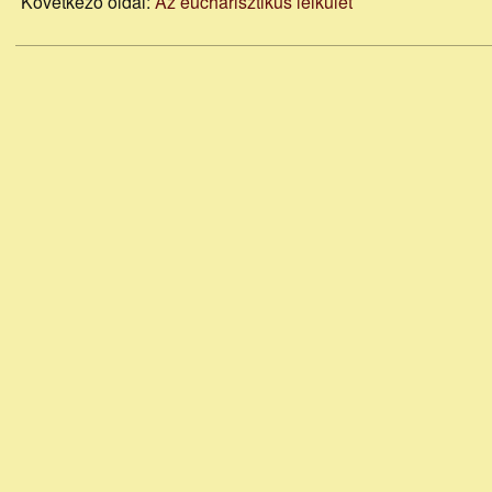
Következő oldal:
Az eucharisztikus lelkület