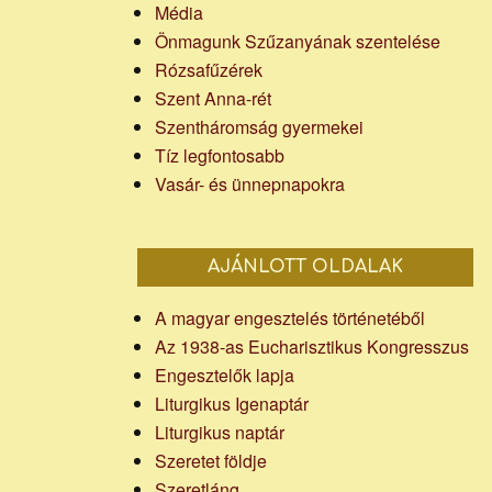
Média
Önmagunk Szűzanyának szentelése
Rózsafűzérek
Szent Anna-rét
Szentháromság gyermekei
Tíz legfontosabb
Vasár- és ünnepnapokra
AJÁNLOTT OLDALAK
A magyar engesztelés történetéből
Az 1938-as Eucharisztikus Kongresszus
Engesztelők lapja
Liturgikus Igenaptár
Liturgikus naptár
Szeretet földje
Szeretláng