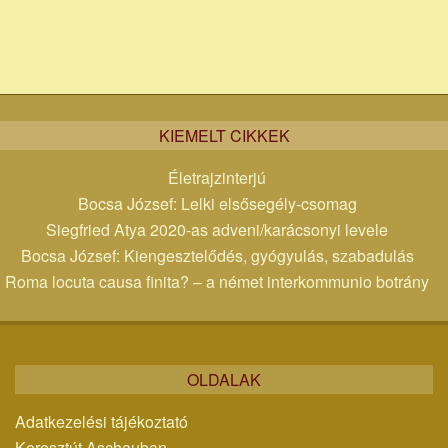
KIEMELT CIKKEK
Életrajzinterjú
Bocsa József: Lelki elsősegély-csomag
Siegfried Atya 2020-as adveni/karácsonyi levele
Bocsa József: Kiengesztelődés, gyógyulás, szabadulás
Roma locuta causa finita? – a német interkommunio botrány
OLDALAK
Adatkezelési tájékoztató
Keresztút Aschauban