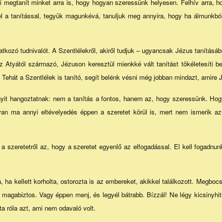
ki megtanít minket arra is, hogy hogyan szeressünk helyesen. Felhív arra, h
el a tanítással, tegyük magunkévá, tanuljuk meg annyira, hogy ha álmunkból
tkozó tudnivalót. A Szentlélekről, akiről tudjuk – ugyancsak Jézus tanításá
 Atyától származó, Jézuson keresztül mienkké vált tanítást tökéletesíti b
ehát a Szentlélek is tanító, segít belénk vésni még jobban mindazt, amire J
nyit hangoztatnak: nem a tanítás a fontos, hanem az, hogy szeressünk. Ho
van ma annyi eltévelyedés éppen a szeretet körül is, mert nem ismerik 
 a szeretetről az, hogy a szeretet egyenlő az elfogadással. El kell fogadnu
ta, ha kellett korholta, ostorozta is az embereket, akikkel találkozott. Megboc
ra magabiztos. Vagy éppen menj, és legyél bátrabb. Bízzál! Ne légy kicsinyh
a róla azt, ami nem odavaló volt.